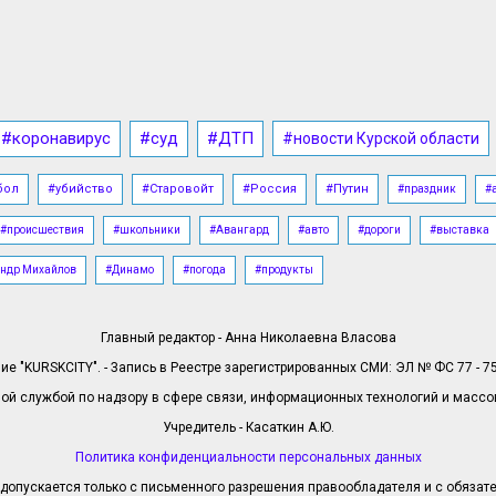
#коронавирус
#суд
#ДТП
#новости Курской области
бол
#убийство
#Старовойт
#Россия
#Путин
#праздник
#
#происшествия
#школьники
#Авангард
#авто
#дороги
#выставка
ндр Михайлов
#Динамо
#погода
#продукты
Главный редактор - Анна Николаевна Власова
е "KURSKCITY". - Запись в Реестре зарегистрированных СМИ: ЭЛ № ФС 77 - 758
й службой по надзору в сфере связи, информационных технологий и масс
Учредитель - Касаткин А.Ю.
Политика конфиденциальности персональных данных
допускается только с письменного разрешения правообладателя и с обязател