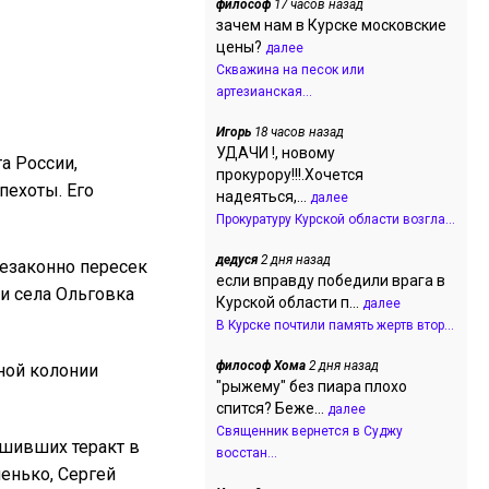
философ
17 часов назад
зачем нам в Курске московские
цены?
далее
Скважина на песок или
артезианская...
Игорь
18 часов назад
УДАЧИ !, новому
а России,
прокурору!!!.Хочется
пехоты. Его
надеяться,...
далее
Прокуратуру Курской области возгла...
дедуся
2 дня назад
незаконно пересек
если вправду победили врага в
и села Ольговка
Курской области п...
далее
В Курске почтили память жертв втор...
философ Хома
2 дня назад
ной колонии
"рыжему" без пиара плохо
спится? Беже...
далее
Священник вернется в Суджу
шивших теракт в
восстан...
ленько, Сергей