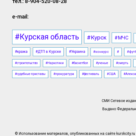
тел.: 8-904-520-08-28
e-mail:
#Курская область
#Курск
#МЧС
#кража
#ДТП в Курске
#Украина
#конкурс
#
#фут
#строительство
#Наркотики
#баскетбол
#ученые
#смерть
#судебные приставы
#прокуратура
#фестиваль
#США
#Алекса
СМИ Сетевое издани
Выдано Федерально
© Использование материалов, опубликованных на сайте kurskcity.ru 