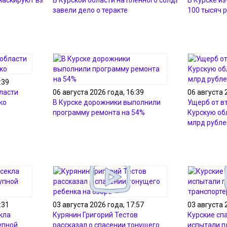
 маскируют взрывчатку
В Курской области на пленного солдата ВСУ
В Курске и
завели дело о теракте
100 тысяч 
:39
ласти
06 августа 2026 года, 16:39
06 августа 
ко
В Курске дорожники выполнили
Ущерб от в
программу ремонта на 54%
Курскую об
млрд рубле
:31
03 августа 2026 года, 17:57
03 августа 
кла
Курянин Григорий Тестов
Курские сп
упной
рассказал о спасении тонущего
испытали 