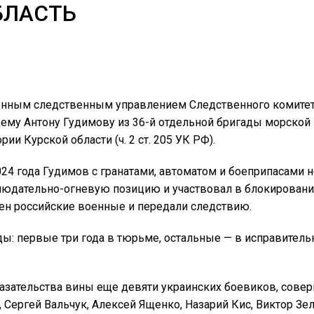
БЛАСТЬ
оенным следственным управлением Следственного комитет
му Антону Гудимову из 36-й отдельной бригады морской 
и Курской области (ч. 2 ст. 205 УК РФ).
2024 года Гудимов с гранатами, автоматом и боеприпасами 
блюдательно-огневую позицию и участвовал в блокировани
плен российские военные и передали следствию.
ы: первые три года в тюрьме, остальные — в исправитель
зательства вины еще девяти украинских боевиков, совер
 Сергей Вальчук, Алексей Ященко, Назарий Кис, Виктор Зе