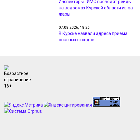
Инспекторы ГИМС проводят рейды
на водоёмах Курской области из-за
жары
07.08.2026, 18:26
В Курске назвали адреса приёма
опасных отходов
07.08.2026, 18:09
Минприроды проверил жалобы
жителей на неприятный запах в
Курске
07.08.2026, 17:48
Курянам из Рыльска вернули свет и
разметку после жалоб прокурору
07.08.2026, 17:47
Курянин получил 4 года за разбой с
маникюрным инструментом
07.08.2026, 17:46