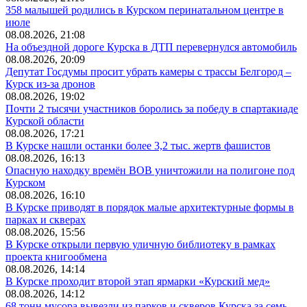
358 малышей родились в Курском перинатальном центре в
июле
08.08.2026, 21:08
На объездной дороге Курска в ДТП перевернулся автомобиль
08.08.2026, 20:09
Депутат Госдумы просит убрать камеры с трассы Белгород –
Курск из-за дронов
08.08.2026, 19:02
Почти 2 тысячи участников боролись за победу в спартакиаде
Курской области
08.08.2026, 17:21
В Курске нашли останки более 3,2 тыс. жертв фашистов
08.08.2026, 16:13
Опасную находку времён ВОВ уничтожили на полигоне под
Курском
08.08.2026, 16:10
В Курске приводят в порядок малые архитектурные формы в
парках и скверах
08.08.2026, 15:56
В Курске открыли первую уличную библиотеку в рамках
проекта книгообмена
08.08.2026, 14:14
В Курске проходит второй этап ярмарки «Курский мед»
08.08.2026, 14:12
68 тонн мусора вывезли из парков и скверов Курска за семь