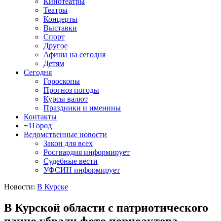
Кинотеатры
Театры
Концерты
Выставки
Спорт
Другое
Афиша на сегодня
Детям
Сегодня
Гороскопы
Прогноз погоды
Курсы валют
Праздники и именины
Контакты
+1Город
Ведомственные новости
Закон для всех
Росгвардия информирует
Судебные вести
УФСИН информирует
Новости:
В Курске
В Курской области с патриотического
панно убрали фото порноактера