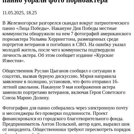
11.05.2025, 18.25
В Железногорске разгорелся скандал вокруг патриотического
панно «Лица Победы». Накануне Дня Победы местные
коммунисты обнаружили на нем 7 фотографий американского
порноактера Уильяма Херрингтона, размещенных среди
портретов ветеранов и погибших в СВО. На ошибку указал
молодой житель, после чего коммунисты подтвердили
личность актера. Об этом сообщает издание «Курские
Известия».
Общественник Руслан Цыганов сообщил о ситуации в
соцсетях, вызвав бурную дискуссию. Мэрия направила
заявление в полицию, установив, что фото отправил 16-
летний школьник. Накануне 9 мая изображения актера
заменили портретами ветеранов, включая Героя Советского
Союза Марию Долину.
Фотографии для панно собирались через электронную почту
и мессенджеры без проверки подлинности. Проект
финансировался из городского благотворительного фонда.
Предприниматель Антон Польский, автор идеи, выразил шок
от инцидента. Общественники требуют пересмотреть порядок