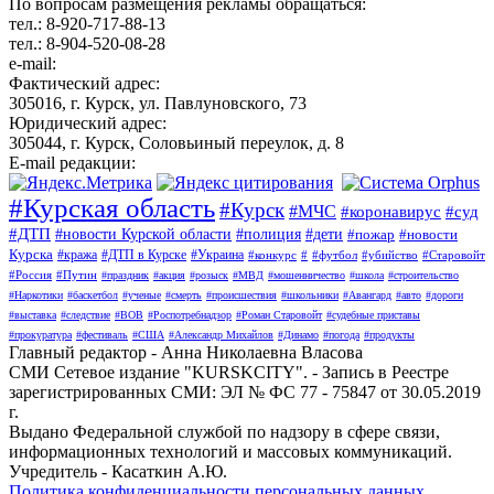
По вопросам размещения рекламы обращаться:
тел.: 8-920-717-88-13
тел.: 8-904-520-08-28
e-mail:
Фактический адрес:
305016, г. Курск, ул. Павлуновского, 73
Юридический адрес:
305044, г. Курск, Соловьиный переулок, д. 8
E-mail редакции:
#Курская область
#Курск
#МЧС
#коронавирус
#суд
#ДТП
#новости Курской области
#полиция
#дети
#пожар
#новости
Курска
#кража
#ДТП в Курске
#Украина
#конкурс
#
#футбол
#убийство
#Старовойт
#Россия
#Путин
#праздник
#акция
#розыск
#МВД
#мошенничество
#школа
#строительство
#Наркотики
#баскетбол
#ученые
#смерть
#происшествия
#школьники
#Авангард
#авто
#дороги
#выставка
#следствие
#ВОВ
#Роспотребнадзор
#Роман Старовойт
#судебные приставы
#прокуратура
#фестиваль
#США
#Александр Михайлов
#Динамо
#погода
#продукты
Главный редактор - Анна Николаевна Власова
СМИ Сетевое издание "KURSKCITY". - Запись в Реестре
зарегистрированных СМИ: ЭЛ № ФС 77 - 75847 от 30.05.2019
г.
Выдано Федеральной службой по надзору в сфере связи,
информационных технологий и массовых коммуникаций.
Учредитель - Касаткин А.Ю.
Политика конфиденциальности персональных данных