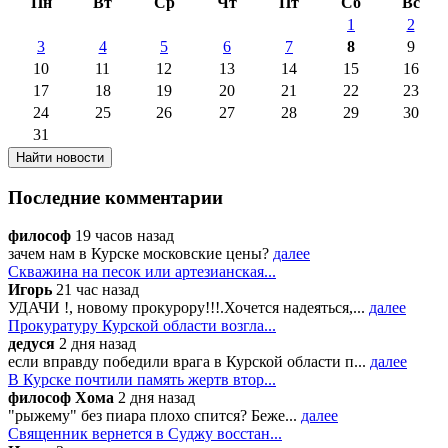
Пн
Вт
Ср
Чт
Пт
Сб
Вс
1
2
3
4
5
6
7
8
9
10
11
12
13
14
15
16
17
18
19
20
21
22
23
24
25
26
27
28
29
30
31
Последние комментарии
философ
19 часов назад
зачем нам в Курске московские цены?
далее
Скважина на песок или артезианская...
Игорь
21 час назад
УДАЧИ !, новому прокурору!!!.Хочется надеяться,...
далее
Прокуратуру Курской области возгла...
дедуся
2 дня назад
если вправду победили врага в Курской области п...
далее
В Курске почтили память жертв втор...
философ Хома
2 дня назад
"рыжему" без пиара плохо спится? Беже...
далее
Священник вернется в Суджу восстан...