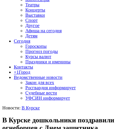
Театры
Концерты
Выставки
Спорт
Другое
Афиша на сегодня
Детям
Сегодня
Гороскопы
Прогноз погоды
Курсы валют
Праздники и именины
Контакты
+1Город
Ведомственные новости
Закон для всех
Росгвардия информирует
Судебные вести
УФСИН информирует
Новости:
В Курске
В Курске дошкольники поздравили
огнеборцев с Днем защитника