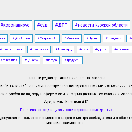
#коронавирус
#суд
#ДТП
#новости Курской области
бол
#убийство
#Старовойт
#Россия
#Путин
#праздник
#
#происшествия
#школьники
#Авангард
#авто
#дороги
#выставка
др Михайлов
#Динамо
#погода
#продукты
Главный редактор - Анна Николаевна Власова
е "KURSKCITY". - Запись в Реестре зарегистрированных СМИ: ЭЛ № ФС 77 - 758
й службой по надзору в сфере связи, информационных технологий и масс
Учредитель - Касаткин А.Ю.
Политика конфиденциальности персональных данных
допускается только с письменного разрешения правообладателя и с обязател
материал заимствован