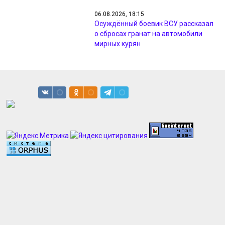
06.08.2026, 18:15
Осуждённый боевик ВСУ рассказал
о сбросах гранат на автомобили
мирных курян
06.08.2026, 17:34
На полив клумб и деревьев в
Курске ушло 34 автоцистерны воды
06.08.2026, 16:58
На дорогах Курска и района
появились новые камеры на
скорость
06.08.2026, 16:39
В Курске дорожники выполнили
программу ремонта на 54%
06.08.2026, 16:20
Преподаватель из Суджи стал
первым народным мастером