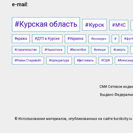
e-mail:
#Курская область
#Курск
#МЧС
#кража
#ДТП в Курске
#Украина
#конкурс
#
#фут
#строительство
#Наркотики
#баскетбол
#ученые
#смерть
#Роман Старовойт
#прокуратура
#фестиваль
#США
#Алексан
СМИ Сетевое издани
Выдано Федерально
© Использование материалов, опубликованных на сайте kurskcity.ru 