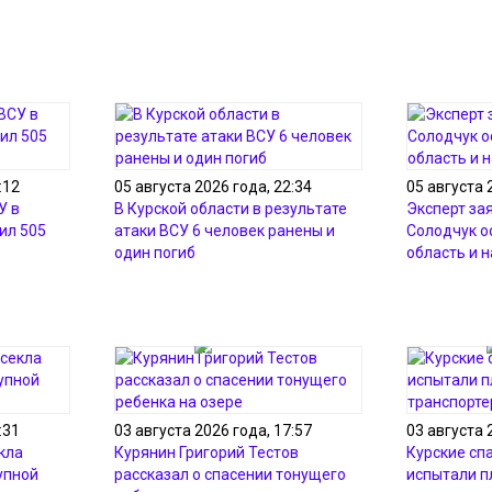
:12
05 августа 2026 года, 22:34
05 августа 
У в
В Курской области в результате
Эксперт зая
ил 505
атаки ВСУ 6 человек ранены и
Солодчук о
один погиб
область и 
:31
03 августа 2026 года, 17:57
03 августа 
кла
Курянин Григорий Тестов
Курские сп
упной
рассказал о спасении тонущего
испытали 