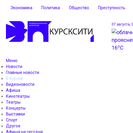
Экономика
Политика
Общество
Преступность
07 августа, 
o
16
C
Меню
Новости
Главные новости
В Курске
Видеоновости
Афиша
Кинотеатры
Театры
Концерты
Выставки
Спорт
Другое
Афиша на сегодня