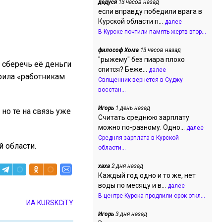
дедуся
13 часов назад
если вправду победили врага в
Курской области п...
далее
В Курске почтили память жертв втор...
философ Хома
13 часов назад
"рыжему" без пиара плохо
 сберечь её деньги
спится? Беже...
далее
рила «работникам
Священник вернется в Суджу
восстан...
Игорь
1 день назад
но те на связь уже
Считать среднюю зарплату
можно по-разному. Одно...
далее
Средняя зарплата в Курской
 области.
области...
хаха
2 дня назад
Каждый год одно и то же, нет
воды по месяцу и в...
далее
В центре Курска продлили срок откл...
ИА KURSKCiTY
Игорь
3 дня назад