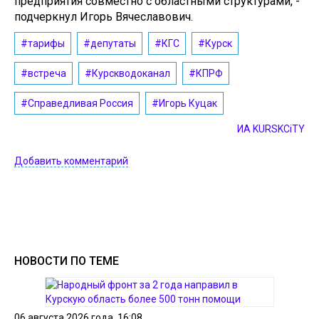
предприятия совместно с областными структурами, -
подчеркнул Игорь Вячеславович.
#тарифы
#депутаты
#КГС
#Курск
#встреча
#Курскводоканал
#КПРФ
#Справедливая Россия
#Игорь Куцак
ИА KURSKCiTY
Добавить комментарий
НОВОСТИ ПО ТЕМЕ
06 августа 2026 года, 16:08