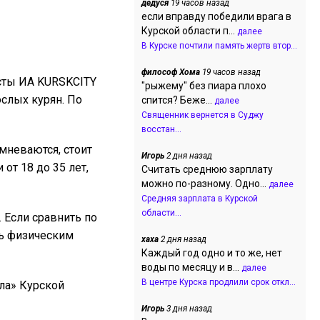
дедуся
19 часов назад
если вправду победили врага в
Курской области п...
далее
В Курске почтили память жертв втор...
философ Хома
19 часов назад
исты ИА KURSKCITY
"рыжему" без пиара плохо
слых курян. По
спится? Беже...
далее
Священник вернется в Суджу
восстан...
омневаются, стоит
Игорь
2 дня назад
от 18 до 35 лет,
Считать среднюю зарплату
можно по-разному. Одно...
далее
Средняя зарплата в Курской
области...
 Если сравнить по
нь физическим
хаха
2 дня назад
Каждый год одно и то же, нет
воды по месяцу и в...
далее
В центре Курска продлили срок откл...
ла» Курской
Игорь
3 дня назад