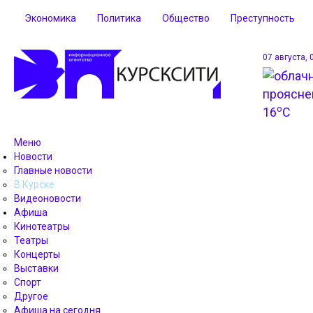
Экономика
Политика
Общество
Преступность
07 августа, 
o
16
C
Меню
Новости
Главные новости
В Курске
Видеоновости
Афиша
Кинотеатры
Театры
Концерты
Выставки
Спорт
Другое
Афиша на сегодня