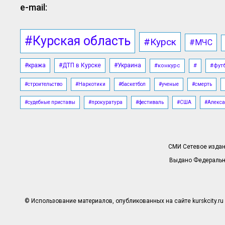
e-mail:
#Курская область
#Курск
#МЧС
#кража
#ДТП в Курске
#Украина
#конкурс
#
#фут
#строительство
#Наркотики
#баскетбол
#ученые
#смерть
#судебные приставы
#прокуратура
#фестиваль
#США
#Алекса
СМИ Сетевое издани
Выдано Федерально
© Использование материалов, опубликованных на сайте kurskcity.ru 