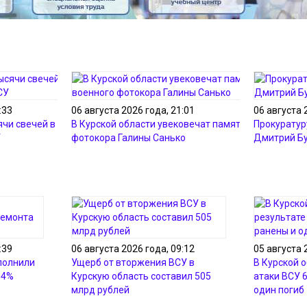
:33
06 августа 2026 года, 21:01
06 августа 
ячи свечей в память о
В Курской области увековечат память военного
Прокуратур
У
фотокора Галины Санько
Дмитрий Б
:39
06 августа 2026 года, 09:12
05 августа 
полнили
Ущерб от вторжения ВСУ в
В Курской о
54%
Курскую область составил 505
атаки ВСУ 
млрд рублей
один погиб