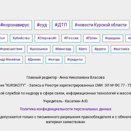
#коронавирус
#суд
#ДТП
#новости Курской области
бол
#убийство
#Старовойт
#Россия
#Путин
#праздник
#
#происшествия
#школьники
#Авангард
#авто
#дороги
#выставка
ндр Михайлов
#Динамо
#погода
#продукты
Главный редактор - Анна Николаевна Власова
е "KURSKCITY". - Запись в Реестре зарегистрированных СМИ: ЭЛ № ФС 77 - 758
й службой по надзору в сфере связи, информационных технологий и масс
Учредитель - Касаткин А.Ю.
Политика конфиденциальности персональных данных
допускается только с письменного разрешения правообладателя и с обязател
материал заимствован