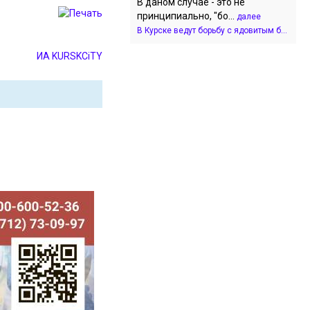
В даном случае - это не
принципиально, "бо...
далее
В Курске ведут борьбу с ядовитым б...
ИА KURSKCiTY