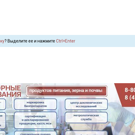
ку
? Выделите ее и нажмите
Ctrl+Enter