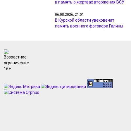
в память о жертвах вторжения ВСУ
06.08.2026, 21:01
В Курской области увековечат
память военного фотокора Галины
Санько
06.08.2026, 19:19
Курский «Авангард» стартует в
Кубке России матчем против
«Кристалл-МЭЗТ»
06.08.2026, 18:45
В Курске вводили план «Перехват»
из-за видео с похищением
человека
06.08.2026, 18:39
Прокуратуру Курской области
возглавил Дмитрий Бурко
06.08.2026, 18:36