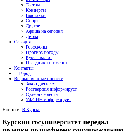
Театры
Концерты
Выставки
Спорт
Другое
Афиша на сегодня
Детям
Сегодня
Гороскопы
Прогноз погоды
Курсы валют
Праздники и именины
Контакты
+1Город
Ведомственные новости
Закон для всех
Росгвардия информирует
Судебные вести
УФСИН информирует
Новости:
В Курске
Курский госуниверситет передал
подарки подшефному соцучреждению