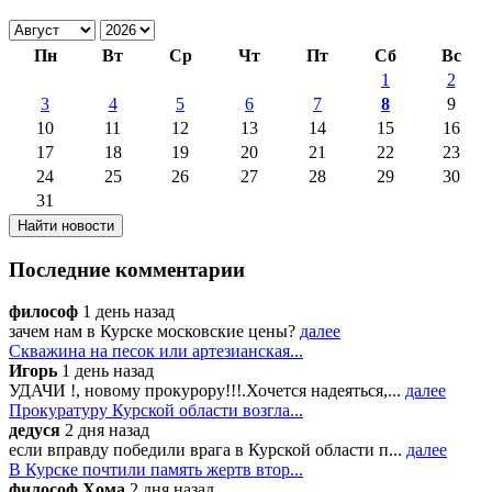
Пн
Вт
Ср
Чт
Пт
Сб
Вс
1
2
3
4
5
6
7
8
9
10
11
12
13
14
15
16
17
18
19
20
21
22
23
24
25
26
27
28
29
30
31
Последние комментарии
философ
1 день назад
зачем нам в Курске московские цены?
далее
Скважина на песок или артезианская...
Игорь
1 день назад
УДАЧИ !, новому прокурору!!!.Хочется надеяться,...
далее
Прокуратуру Курской области возгла...
дедуся
2 дня назад
если вправду победили врага в Курской области п...
далее
В Курске почтили память жертв втор...
философ Хома
2 дня назад