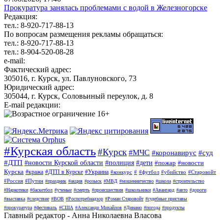
Прокуратура занялась проблемами с водой в Железногорске
Редакция:
тел.: 8-920-717-88-13
По вопросам размещения рекламы обращаться:
тел.: 8-920-717-88-13
тел.: 8-904-520-08-28
e-mail:
Фактический адрес:
305016, г. Курск, ул. Павлуновского, 73
Юридический адрес:
305044, г. Курск, Соловьиный переулок, д. 8
E-mail редакции:
#Курская область
#Курск
#МЧС
#коронавирус
#суд
#ДТП
#новости Курской области
#полиция
#дети
#пожар
#новости
Курска
#кража
#ДТП в Курске
#Украина
#конкурс
#
#футбол
#убийство
#Старовойт
#Россия
#Путин
#праздник
#акция
#розыск
#МВД
#мошенничество
#школа
#строительство
#Наркотики
#баскетбол
#ученые
#смерть
#происшествия
#школьники
#Авангард
#авто
#дороги
#выставка
#следствие
#ВОВ
#Роспотребнадзор
#Роман Старовойт
#судебные приставы
#прокуратура
#фестиваль
#США
#Александр Михайлов
#Динамо
#погода
#продукты
Главный редактор - Анна Николаевна Власова