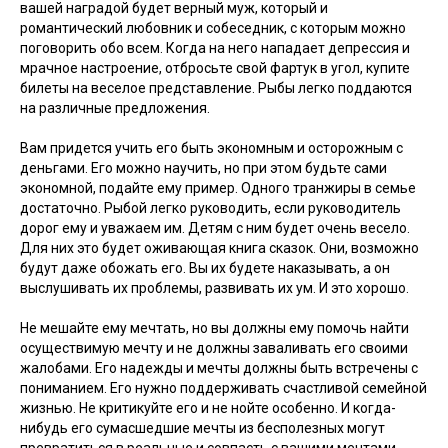
вашей наградой будет верный муж, который и
романтический любовник и собеседник, с которым можно
поговорить обо всем. Когда на него нападает депрессия и
мрачное настроение, отбросьте свой фартук в угол, купите
билеты на веселое представление. Рыбы легко поддаются
на различные предложения.
Вам придется учить его быть экономным и осторожным с
деньгами. Его можно научить, но при этом будьте сами
экономной, подайте ему пример. Одного транжиры в семье
достаточно. Рыбой легко руководить, если руководитель
дорог ему и уважаем им. Детям с ним будет очень весело.
Для них это будет оживающая книга сказок. Они, возможно
будут даже обожать его. Вы их будете наказывать, а он
выслушивать их проблемы, развивать их ум. И это хорошо.
Не мешайте ему мечтать, но вы должны ему помочь найти
осуществимую мечту и не должны заваливать его своими
жалобами. Его надежды и мечты должны быть встречены с
пониманием. Его нужно поддерживать счастливой семейной
жизнью. Не критикуйте его и не нойте особенно. И когда-
нибудь его сумасшедшие мечты из бесполезных могут