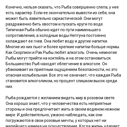
Конечно, нельзя сказать, что Рыба совершенно слепа, у нее
есть характер. Если ее окончательно вывести из себя, она
может быть язвительно саркастической. Они могут
раздраженно бить хвостом и пускать круги по воде.
Типичная Рыба обычно идет по пути наименьшего
сопротивления, а холодные воды Нептуна постоянно
охлаждают ее гнев. Она любит воду и другие напитки.
Многие из них пьют и более крепкие напитки больше нормы.
Как Скорпион и Рак Рыбы любят алкоголь. Очень немногие
Рыбы могут прийти на коктейль и на этом остановиться.
Большинство Рыб находят облегчение в алкоголе. Он
убаюкивает их приятным ощущением безопасности, но это
опасная колыбельная. Все это не означает, что каждая Рыба
становится алкоголиком, но процент слишком высок среди
них.
Рыба рождается с желанием видеть мир в розовом свете.
Она хорошо знает, что у человечества есть неприятные
стороны и она предпочитает жить в своем водяном нежном
мире. И действительно, ужасно наблюдать, как они
погружаются в свои розовые мечты, у которых нет ни
малейшего намека на осуществление. Когда жизнь ударяет