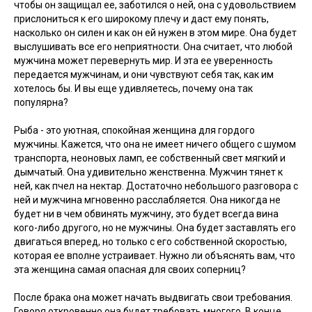
чтобы он защищал ее, заботился о ней, она с удовольствием
прислониться к его широкому плечу и даст ему понять,
насколько он силен и как он ей нужен в этом мире. Она будет
выслушивать все его неприятности. Она считает, что любой
мужчина может перевернуть мир. И эта ее уверенность
передается мужчинам, и они чувствуют себя так, как им
хотелось бы. И вы еще удивляетесь, почему она так
популярна?
Рыба - это уютная, спокойная женщина для гордого
мужчины. Кажется, что она не имеет ничего общего с шумом
транспорта, неоновых ламп, ее собственный свет мягкий и
дымчатый. Она удивительно женственна. Мужчин тянет к
ней, как пчел на нектар. Достаточно небольшого разговора с
ней и мужчина мгновенно расслабляется. Она никогда не
будет ни в чем обвинять мужчину, это будет всегда вина
кого-либо другого, но не мужчины. Она будет заставлять его
двигаться вперед, но только с его собственной скоростью,
которая ее вполне устраивает. Нужно ли объяснять вам, что
эта женщина самая опасная для своих соперниц?
После брака она может начать выдвигать свои требования.
Говоря откровенно она будет требовать многого. В конце