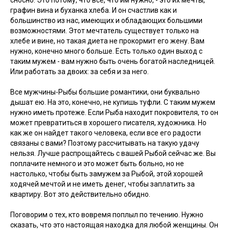
сносно. Это потому, что все, что им нужно, - это их мечты,
графин вина и буханка хлеба. И он счастлив как и
большинство из нас, имеющих и обладающих большими
возможностями. Этот мечтатель существует только на
хлебе и вине, но такая диета не прокормит его жену. Вам
нужно, конечно много больше. Есть только один выход с
таким мужем - вам нужно быть очень богатой наследницей.
Или работать за двоих: за себя и за него.
Все мужчины-Рыбы большие романтики, они буквально
дышат ею. На это, конечно, не купишь туфли. С таким мужем
нужно иметь протеже. Если Рыба находит покровителя, то он
может превратиться в хорошего писателя, художника. Но
как же он найдет такого человека, если все его радости
связаны с вами? Поэтому рассчитывать на такую удачу
нельзя. Лучше распрощайтесь с вашей Рыбой сейчас же. Вы
поплачите немного и это может быть больно, но не
настолько, чтобы быть замужем за Рыбой, этой хорошей
ходячей мечтой и не иметь денег, чтобы заплатить за
квартиру. Вот это действительно обидно.
Поговорим о тех, кто вовремя поплыл по течению. Нужно
сказать, что это настоящая находка для любой женщины. Он