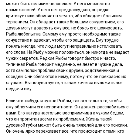
может быть великим человеком. У него множество
возможностей. У него нет предрассудков, он редко
критикует или обвиняет в чем-то, ибо обладает большим
терпением. Он обладает также большим сочувствием, его
друзья могут доверять ему все, не боясь его шокировать.
Рыба любопытна. Самому ему просто необходимо также
сочувствие и адвокат, чтобы его защищать. Ему трудно
понять иногда, что люди могут неправильно истолковать
его слова. На Рыбу можно положиться, он никогда не выдаст
чужих секретов. Редкие Рыбы говорят быстро и часто,
типичная Рыба говорит медленно, не лезет в чужие дела,
хотя сам полон проблем своих друзей, родственников и
соседей. Они сбегаются к нему, потому что он прекрасно их
слушает. Вы почувствуете, что вам хочется выложить все
неудачи ему.
Если что-нибудь и нужно Рыбам, так это только то, чтобы
ему облегчили его неприятности. Он должен расслабиться с
вами. Его натура настолько восприимчива к чужим бедам,
что он пропитан всеми их проблемами. Жизнь такой
духовной губки может быть очень тяжелой для его психики.
Он очень ярко переживает все, что происходит с теми, кто