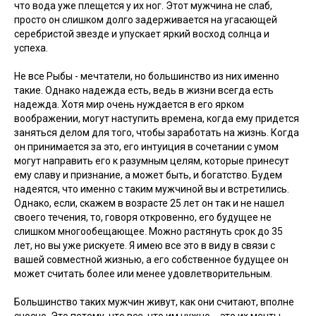
что вода уже плещется у их ног. Этот мужчина не слаб,
просто он слишком долго задерживается на угасающей
серебристой звезде и упускает яркий восход солнца и
успеха.
Не все Рыбы - мечтатели, но большинство из них именно
такие. Однако надежда есть, ведь в жизни всегда есть
надежда. Хотя мир очень нуждается в его ярком
воображении, могут наступить времена, когда ему придется
заняться делом для того, чтобы заработать на жизнь. Когда
он принимается за это, его интуиция в сочетании с умом
могут направить его к разумным целям, которые принесут
ему славу и признание, а может быть, и богатство. Будем
надеятся, что именно с таким мужчиной вы и встретились.
Однако, если, скажем в возрасте 25 лет он так и не нашел
своего течения, то, говоря откровенно, его будущее не
слишком многообещающее. Можно растянуть срок до 35
лет, но вы уже рискуете. Я имею все это в виду в связи с
вашей совместной жизнью, а его собственное будущее он
может считать более или менее удовлетворительным.
Большинство таких мужчин живут, как они считают, вполне