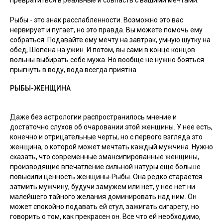
превратиться в реальные и совпасть с вашими мечтами.
Рыбы - это знак расслабленности. Возможно это вас
нервирует и пугает, но это правда. Вы можете помочь ему
собраться. Подавайте ему мечту на завтрак, умную шутку на
обед, Шопена на ужин. И потом, вы сами в конце концов
вольны выбирать себе мужа. Но вообще не нужно бояться
прыгнуть в воду, вода всегда приятна.
РЫБЫ-ЖЕНЩИНА
Даже без астрологии распространилось мнение и
достаточно слухов об очаровании этой женщины. У нее есть,
конечно и отрицательные черты, но с первого взгляда это
женщина, о которой может мечтать каждый мужчина. Нужно
сказать, что современные эмансипированные женщины,
производящие впечатление сильной натуры еще больше
повысили ценность женщины-Рыбы. Она редко старается
затмить мужчину, будучи замужем или нет, у нее нет ни
малейшего тайного желания доминировать над ним. Он
может спокойно подавать ей стул, зажигать сигарету, но
говорить о том, как прекрасен он. Все что ей необходимо,