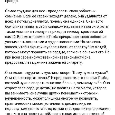
правда.
Самое трудное для нее - преодолеть свою робость и
сомнение. Если ее страхи заходят далеко, она удаляется от
всех, а потом удивляется, почему она одинока. Она часто
боится навязывать себя, слишком надавить на кого-то, хотя
такие мысли и в голову не приходят никому, кроме как ей
самой. Время от времени Рыба прикрывает свою робость и
уязвимость остротами и мудрствованиями. Но это лишь
завеса, чтобы скрыть неуверенность от глаз грубых людей,
которые могут поранить ее сердце, если она обнажит его. Но
при всей своей искусственной независимости она
предоставляет мужчине зажечь ей сигарету.
Она может одурачить мужчин, говоря: "Кому нужны мужья?
Они только портят жизнь!" И представьте, это говорит Рыба,
которой нужно опереться на вас, больше, чем кому либо. Она
отдает свое сердце детям, не посягая на то место, которое
вы занимаете, она лучше других понимает их страхи и
неуверенность, может слишком многое им позволить,
практически не может установить дисциплину, ее
недостатком являются отсутствие твердости и непонимание
того, что она портит детей, воспитывая их при постоянной