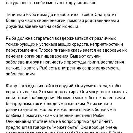
натура несет в себе смесь всех других знаков.
Типичная Рыба никогда не заботится о себе. Она тратит
большую часть своей энергии, помогая родственникам и
друзьям, взваливая на себя их ноши.
Рыба должна стараться воздерживаться от различных
тонизирующих и успокаивающих средств, неприятностей и
переутомлений. Плохое питание сказывается на здоровье их
печени и органов пищеварения. Бывают случаи
заболевания рук и ног, частые простуды, грипп, воспаления
легких. Но зато у Рыб есть внутренняя сопротивляемость
заболеваниям.
Юмор - это одно из тайных орудий. Они усмехаются, чтобы
спрятать слезы. Это мастера сатиры. Они могут высказывать
свои тонкие наблюдения. Их юмор может быть как теплым и
безвредным, так и холодным и жестким. У них сильно
развито чувство жалости и желание помочь больным и
слабым. Помогать - самый первый инстинкт Рыбы.
Они ненавидят отвечать на вопрос прямо "да" и "нет",
предпочитая говорить "может быть". Они вообще очень