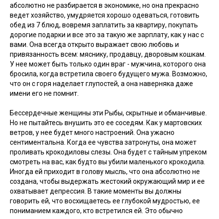
абсолютно не разбирается в экономике, но она прекрасно
ведет хозяйство, умудряется хорошо одеваться, готовить
обед из 7 блюд, вовремя заплатить за квартиру, покупать
дорогие подарки и все это за такую же зарплату, как у нас с
вами. Она всегда открыто выражает свою любовь и
привязанность всем: мяснику, продавцу, дворовым кошкам.
У нее может быть только один враг - мужчина, которого она
бросила, когда встретила своего будущего мужа. Возможно,
что он с горя наделает глупостей, а она наверняка даже
имени его не помнит.
Бессердечные женщины эти Рыбы, скрытные и обманчивые.
Но не пытайтесь внушить это ее соседям. Как у мартовских
ветров, у нее будет много настроений. Она ужасно
сентиментальна. Когда ее чувства затронуты, она может
проливать крокодиловы слезы. Она будет с тайным упреком
смотреть на вас, как будто вы убили маленького крокодила.
Иногда ей приходит в голову мысль, что она абсолютно не
создана, чтобы выдержать жестокий окружающий мир и ее
охватывает депрессия. В такие моменты вы должны
говорить ей, что восхищаетесь ее глубокой мудростью, ее
пониманием каждого, кто встретился ей. Это обычно