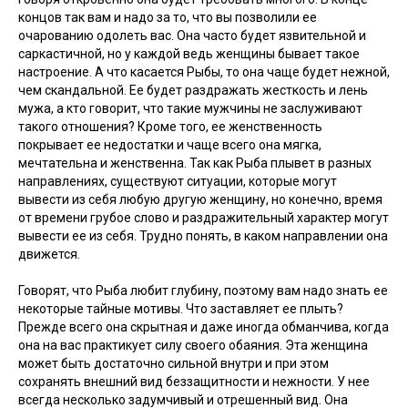
концов так вам и надо за то, что вы позволили ее
очарованию одолеть вас. Она часто будет язвительной и
саркастичной, но у каждой ведь женщины бывает такое
настроение. А что касается Рыбы, то она чаще будет нежной,
чем скандальной. Ее будет раздражать жесткость и лень
мужа, а кто говорит, что такие мужчины не заслуживают
такого отношения? Кроме того, ее женственность
покрывает ее недостатки и чаще всего она мягка,
мечтательна и женственна. Так как Рыба плывет в разных
направлениях, существуют ситуации, которые могут
вывести из себя любую другую женщину, но конечно, время
от времени грубое слово и раздражительный характер могут
вывести ее из себя. Трудно понять, в каком направлении она
движется.
Говорят, что Рыба любит глубину, поэтому вам надо знать ее
некоторые тайные мотивы. Что заставляет ее плыть?
Прежде всего она скрытная и даже иногда обманчива, когда
она на вас практикует силу своего обаяния. Эта женщина
может быть достаточно сильной внутри и при этом
сохранять внешний вид беззащитности и нежности. У нее
всегда несколько задумчивый и отрешенный вид. Она