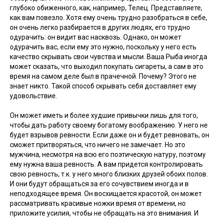
глубоко обиженного, как, например, Телец. Представляете,
как вам повезло. Хотя ему очень трудно разобраться в себе,
он очень легко разбирается в других людях, его трудно
одурачить: он видит вас насквозь. Однако, он может
одурачить вас, если ему это нужно, поскольку у него есть
качество скрывать свои чувства и мысли. Ваша Рыба иногда
может сказать, что выходил покупать сигареты, а сам в это
время на самом деле был в прачечной. Почему? Этого не
знает никто. Такой способ скрывать себя доставляет ему
удовольствие.
Он может иметь и более худшие привычки лишь для того,
чтобы дать работу своему богатому воображению. У него не
будет взрывов ревности. Если даже он и будет ревновать, он
сможет притворяться, что ничего не замечает. Но это
мужчина, несмотря на всю его поэтическую натуру, поэтому
ему нужна ваша ревность. А вам придется контролировать
свою ревность, т.к. у него много близких друзей обоих полов.
И они будут обращаться за его сочувствием иногда и в
неподходящее время. Он восхищается красотой, он может
рассматривать красивые ножки время от времени, но
приложите усилия, чтобы не обращать на это внимания. И