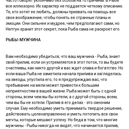
часто говорят уклончиво без особой на то причины. В Рыбе
все иллюзорно. Их характер не поддается четкому описанию.
Те, кто хотят ее любить, должны призвать на помощь все
свое воображение, чтобы понять ее странные планы и
эмоции. Они сильнее и мудрее, чем предполагают сами, но
Нептун хранит этот секрет, пока Рыба сама не раскроет его.
РЫБЫ-МУЖЧИНА
Вам необходимо убедиться, что ваш мужчина - Рыба, знает
свой прилив, если он устремляется в этот поток, то вы будете
счастливы, как никто другой и вас ждет слава и богатство. Но
если ваша Рыба не заметила начала прилива и загляделась
на звезды, упустила его, то я предупреждаю вас, что
пребывание на мели может привести к большим
неприятностям в вашей жизни. Рыба может быть с одной
стороны, всем чем вы бы хотели, а с другой стороны, всем,
чем вы бы не хотели. Прилив в его делах - это синоним
случая. Ему необходимо уметь принимать твердое решение,
действовать целенаправленно и уметь потопить все свои
мечты, которые мешают успеху. Но беда в том, что многие
мужчины - Рыбы никогда не видят, что начинается прилив,