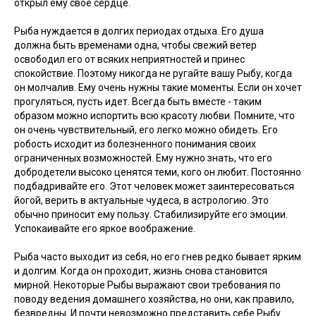
открыл ему свое сердце.
Рыба нуждается в долгих периодах отдыха. Его душа
должна быть временами одна, чтобы свежий ветер
освободил его от всяких неприятностей и принес
спокойствие. Поэтому никогда не ругайте вашу Рыбу, когда
он молчалив. Ему очень нужны такие моменты. Если он хочет
прогуляться, пусть идет. Всегда быть вместе - таким
образом можно испортить всю красоту любви. Помните, что
он очень чувствительный, его легко можно обидеть. Его
робость исходит из болезненного понимания своих
ограниченных возможностей. Ему нужно знать, что его
добродетели высоко ценятся теми, кого он любит. Постоянно
подбадривайте его. Этот человек может заинтересоваться
йогой, верить в актуальные чудеса, в астрологию. Это
обычно приносит ему пользу. Стабилизируйте его эмоции.
Успокаивайте его яркое воображение.
Рыба часто выходит из себя, но его гнев редко бывает ярким
и долгим. Когда он проходит, жизнь снова становится
мирной. Некоторые Рыбы выражают свои требования по
поводу ведения домашнего хозяйства, но они, как правило,
безвредны. И почти невозможно представить себе Рыбу