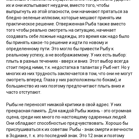
их и они испытывают неудачи, вместо того, чтобы
выпрыгнуть из этой опасности, они начинают прятаться за
бледно-зеленые иллюзии, которые мешают принять им
практическое решение. Отверженная Рыба также вместо
того чтобы реально смотреть на ситуацию, начинает
создавать себе ложные надежды, это время как надо было
бы принять какое-то решение и идти по новому и
определенному пути. Это могло бы привести Рыбу к
реальному успеху, а не воображаемому. У них есть выбор:
плыть в разных течениях - вверх и вниз. Этот выбор всегда
стоит перед ними, т.к. недостатка в талантах у Рыб нет. Но у
многих из них трудность заключается в том, что они не могут
смотреть вперед. Глаза у них расположены по бокам), и
большинство из них поэтому предпочитают плыть вниз и
часто отступают.
Рыбы не переносят никакой критики в свой адрес. У них
прекрасная память. Для каждой Рыбы жизнь - это огромная
сцена, среди них много по-настоящему одаренных людей.
Они обладают способностью предчувствовать. Хорошо бы
прислушиваться к их советам. Рыбы - знак смерти и вечности
в Зодиаке, т. к. это последний знак. Это 12 знак и поэтому