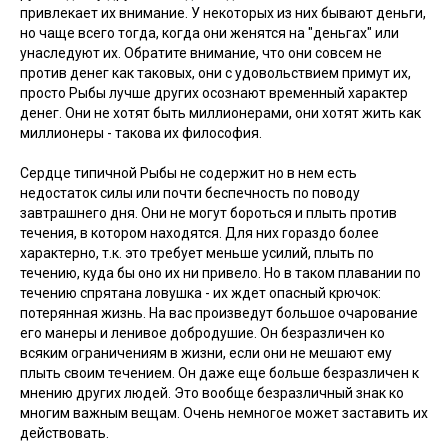
привлекает их внимание. У некоторых из них бывают деньги,
но чаще всего тогда, когда они женятся на "деньгах" или
унаследуют их. Обратите внимание, что они совсем не
против денег как таковых, они с удовольствием примут их,
просто Рыбы лучше других осознают временный характер
денег. Они не хотят быть миллионерами, они хотят жить как
миллионеры - такова их философия.
Сердце типичной Рыбы не содержит но в нем есть
недостаток силы или почти беспечность по поводу
завтрашнего дня. Они не могут бороться и плыть против
течения, в котором находятся. Для них гораздо более
характерно, т.к. это требует меньше усилий, плыть по
течению, куда бы оно их ни привело. Но в таком плавании по
течению спрятана ловушка - их ждет опасный крючок:
потерянная жизнь. На вас произведут большое очарование
его манеры и ленивое добродушие. Он безразличен ко
всяким ограничениям в жизни, если они не мешают ему
плыть своим течением. Он даже еще больше безразличен к
мнению других людей. Это вообще безразличный знак ко
многим важным вещам. Очень немногое может заставить их
действовать.