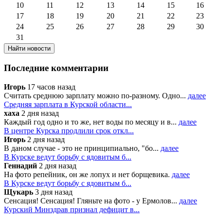
10
11
12
13
14
15
16
17
18
19
20
21
22
23
24
25
26
27
28
29
30
31
Последние комментарии
Игорь
17 часов назад
Считать среднюю зарплату можно по-разному. Одно...
далее
Средняя зарплата в Курской области...
хаха
2 дня назад
Каждый год одно и то же, нет воды по месяцу и в...
далее
В центре Курска продлили срок откл...
Игорь
2 дня назад
В даном случае - это не принципиально, "бо...
далее
В Курске ведут борьбу с ядовитым б...
Геннадий
2 дня назад
На фото репейник, он же лопух и нет борщевика.
далее
В Курске ведут борьбу с ядовитым б...
Щукарь
3 дня назад
Сенсация! Сенсация! Гляньте на фото - у Ермолов...
далее
Курский Минздрав признал дефицит в...