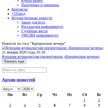
Курсы валют
Праздники и именины
Контакты
+1Город
Ведомственные новости
Закон для всех
Росгвардия информирует
Судебные вести
УФСИН информирует
Новости по тэгу "Крещенские вечера"
21 января 2020 года, 01:10
Курским журналистам презентовали «Крещенские вечера»
Показать еще
Архив новостей
Пн
Вт
Ср
Чт
Пт
Сб
Вс
1
2
3
4
5
6
7
8
9