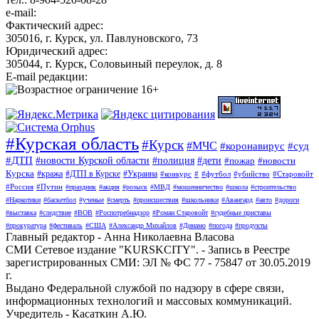
e-mail:
Фактический адрес:
305016, г. Курск, ул. Павлуновского, 73
Юридический адрес:
305044, г. Курск, Соловьиный переулок, д. 8
E-mail редакции:
#Курская область
#Курск
#МЧС
#коронавирус
#суд
#ДТП
#новости Курской области
#полиция
#дети
#пожар
#новости
Курска
#кража
#ДТП в Курске
#Украина
#конкурс
#
#футбол
#убийство
#Старовойт
#Россия
#Путин
#праздник
#акция
#розыск
#МВД
#мошенничество
#школа
#строительство
#Наркотики
#баскетбол
#ученые
#смерть
#происшествия
#школьники
#Авангард
#авто
#дороги
#выставка
#следствие
#ВОВ
#Роспотребнадзор
#Роман Старовойт
#судебные приставы
#прокуратура
#фестиваль
#США
#Александр Михайлов
#Динамо
#погода
#продукты
Главный редактор - Анна Николаевна Власова
СМИ Сетевое издание "KURSKCITY". - Запись в Реестре
зарегистрированных СМИ: ЭЛ № ФС 77 - 75847 от 30.05.2019
г.
Выдано Федеральной службой по надзору в сфере связи,
информационных технологий и массовых коммуникаций.
Учредитель - Касаткин А.Ю.