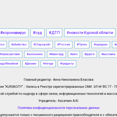
#коронавирус
#суд
#ДТП
#новости Курской области
бол
#убийство
#Старовойт
#Россия
#Путин
#праздник
#
#происшествия
#школьники
#Авангард
#авто
#дороги
#выставка
ндр Михайлов
#Динамо
#погода
#продукты
Главный редактор - Анна Николаевна Власова
е "KURSKCITY". - Запись в Реестре зарегистрированных СМИ: ЭЛ № ФС 77 - 758
й службой по надзору в сфере связи, информационных технологий и масс
Учредитель - Касаткин А.Ю.
Политика конфиденциальности персональных данных
допускается только с письменного разрешения правообладателя и с обязател