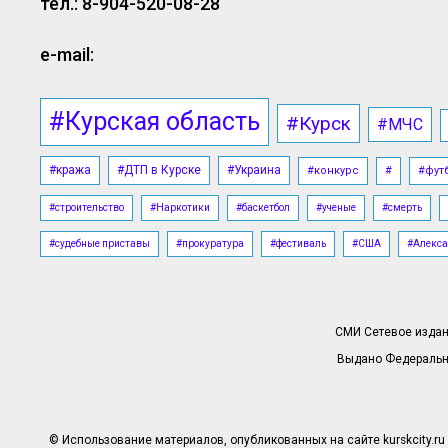
тел.: 8-904-520-08-28
e-mail:
#Курская область
#Курск
#МЧС
#кража
#ДТП в Курске
#Украина
#конкурс
#
#фут
#строительство
#Наркотики
#баскетбол
#ученые
#смерть
#судебные приставы
#прокуратура
#фестиваль
#США
#Алекса
СМИ Сетевое издани
Выдано Федерально
© Использование материалов, опубликованных на сайте kurskcity.ru 