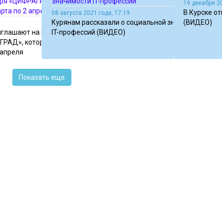
19 декабря 20
В Курске о
08 августа 2021 года, 17:19
Курянам рассказали о социальной значимости
(ВИДЕО)
иглашают на весеннюю
IT-профессий (ВИДЕО)
АГРАД», которая
 апреля
Показать еще