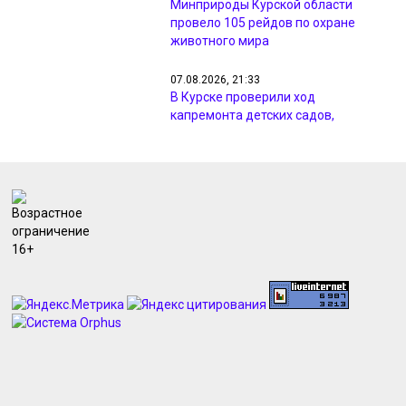
Минприроды Курской области
провело 105 рейдов по охране
животного мира
07.08.2026, 21:33
В Курске проверили ход
капремонта детских садов,
гимназии и центра «Русь»
07.08.2026, 20:25
МЧС предупреждает курян о грозах
и ветре до 18 м/с 8 августа
07.08.2026, 19:56
Курян просят не парковаться в
зоне ремонтных работ на улице
Павлуновского
07.08.2026, 19:43
Курский «Милко» судится с
петербургской компанией на 4,3
млн рублей