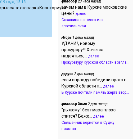
философ
23 часа назад
19 года, 15:13
зачем нам в Курске московские
ткрылся технопарк «Кванториум»
цены?
далее
Скважина на песок или
артезианская...
Игорь
1 день назад
УДАЧИ !, новому
прокурору!!!.Хочется
надеяться,...
далее
Прокуратуру Курской области возгла...
дедуся
2 дня назад
если вправду победили врага в
Курской области п...
далее
В Курске почтили память жертв втор...
философ Хома
2 дня назад
"рыжему" без пиара плохо
спится? Беже...
далее
Священник вернется в Суджу
восстан...