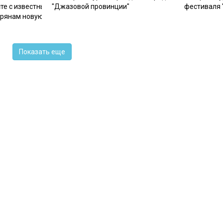
те с известным
"Джазовой провинции"
фестиваля 
урянам новую джазовую
Показать еще