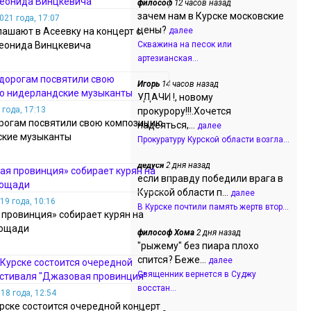
философ
12 часов назад
зачем нам в Курске московские
021 года, 17:07
цены?
лашают в Асеевку на концерт с
далее
еонида Винцкевича
Скважина на песок или
артезианская...
Игорь
14 часов назад
УДАЧИ !, новому
года, 17:13
прокурору!!!.Хочется
рогам посвятили свою композицию
надеяться,...
далее
ские музыканты
Прокуратуру Курской области возгла...
дедуся
2 дня назад
если вправду победили врага в
Курской области п...
далее
19 года, 10:16
В Курске почтили память жертв втор...
провинция» собирает курян на
лощади
философ Хома
2 дня назад
"рыжему" без пиара плохо
спится? Беже...
далее
Священник вернется в Суджу
восстан...
18 года, 12:54
урске состоится очередной концерт