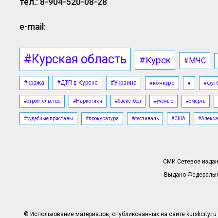
тел.: 8-904-520-08-28
e-mail:
#Курская область
#Курск
#МЧС
#кража
#ДТП в Курске
#Украина
#конкурс
#
#фут
#строительство
#Наркотики
#баскетбол
#ученые
#смерть
#судебные приставы
#прокуратура
#фестиваль
#США
#Алекса
СМИ Сетевое издани
Выдано Федерально
© Использование материалов, опубликованных на сайте kurskcity.ru 