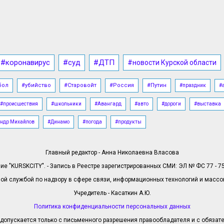
#коронавирус
#суд
#ДТП
#новости Курской области
бол
#убийство
#Старовойт
#Россия
#Путин
#праздник
#
#происшествия
#школьники
#Авангард
#авто
#дороги
#выставка
ндр Михайлов
#Динамо
#погода
#продукты
Главный редактор - Анна Николаевна Власова
е "KURSKCITY". - Запись в Реестре зарегистрированных СМИ: ЭЛ № ФС 77 - 758
й службой по надзору в сфере связи, информационных технологий и масс
Учредитель - Касаткин А.Ю.
Политика конфиденциальности персональных данных
допускается только с письменного разрешения правообладателя и с обязател