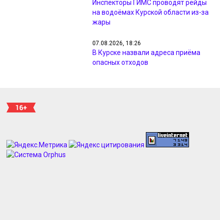
Инспекторы ГИМС проводят рейды
на водоёмах Курской области из-за
жары
07.08.2026, 18:26
В Курске назвали адреса приёма
опасных отходов
07.08.2026, 18:09
Минприроды проверил жалобы
жителей на неприятный запах в
Курске
07.08.2026, 17:48
Курянам из Рыльска вернули свет и
разметку после жалоб прокурору
07.08.2026, 17:47
Курянин получил 4 года за разбой с
маникюрным инструментом
07.08.2026, 17:46