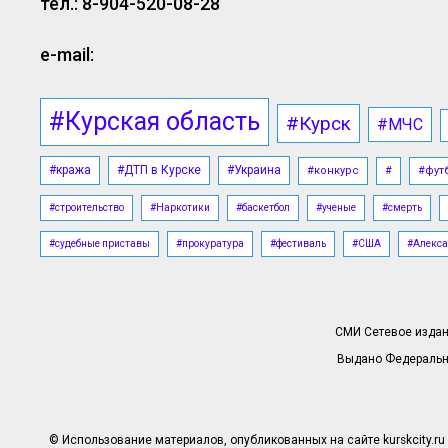
тел.: 8-904-520-08-28
e-mail:
#Курская область
#Курск
#МЧС
#кража
#ДТП в Курске
#Украина
#конкурс
#
#фут
#строительство
#Наркотики
#баскетбол
#ученые
#смерть
#судебные приставы
#прокуратура
#фестиваль
#США
#Алекса
СМИ Сетевое издани
Выдано Федерально
© Использование материалов, опубликованных на сайте kurskcity.ru 