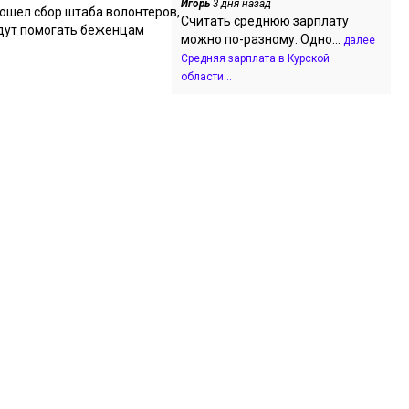
Игорь
3 дня назад
рошел сбор штаба волонтеров,
Считать среднюю зарплату
дут помогать беженцам
можно по-разному. Одно...
далее
Средняя зарплата в Курской
области...