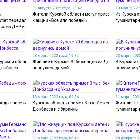
01 августа 2022 года, 18:42
13 мая 2022 г
Жители Курской области могут присоединиться
Из Курска о
9
utlet передали тёплую
к акции «Все для победы!»
гуманитар
ся из ДНР и ЛНР
23 марта 2022 года, 19:32
23 марта 2022
урской области
Жившие в Курске 70 беженцев из Донбасса
В Курской 
Донбасса
вернулись домой
получили 
13 марта 2022 года, 09:34
11 марта 2022
беды» посетили детей
Курская область примет 3 тыс. беженцев из
Жители Пет
Донбасса и с Украины
гуманитарн
01 марта 2022 года, 06:19
28 февраля 2