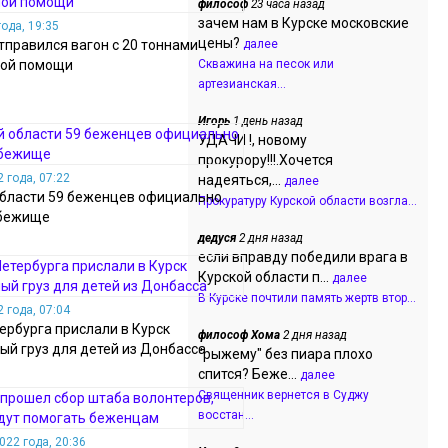
философ
23 часа назад
зачем нам в Курске московские
ода, 19:35
цены?
тправился вагон с 20 тоннами
далее
ной помощи
Скважина на песок или
артезианская...
Игорь
1 день назад
УДАЧИ !, новому
прокурору!!!.Хочется
 года, 07:22
надеяться,...
далее
области 59 беженцев официально
Прокуратуру Курской области возгла...
убежище
дедуся
2 дня назад
если вправду победили врага в
Курской области п...
далее
В Курске почтили память жертв втор...
 года, 07:04
ербурга прислали в Курск
философ Хома
2 дня назад
ый груз для детей из Донбасса
"рыжему" без пиара плохо
спится? Беже...
далее
Священник вернется в Суджу
восстан...
022 года, 20:36