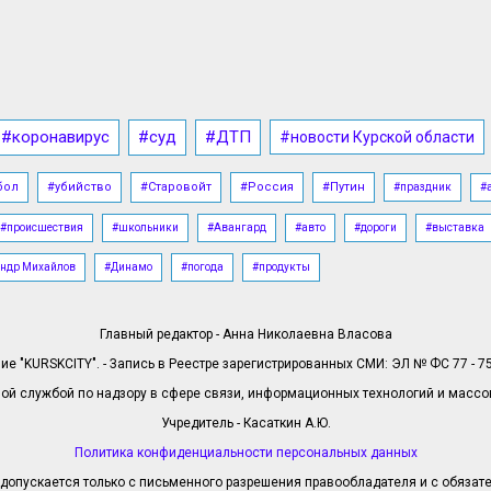
#коронавирус
#суд
#ДТП
#новости Курской области
бол
#убийство
#Старовойт
#Россия
#Путин
#праздник
#
#происшествия
#школьники
#Авангард
#авто
#дороги
#выставка
ндр Михайлов
#Динамо
#погода
#продукты
Главный редактор - Анна Николаевна Власова
е "KURSKCITY". - Запись в Реестре зарегистрированных СМИ: ЭЛ № ФС 77 - 758
й службой по надзору в сфере связи, информационных технологий и масс
Учредитель - Касаткин А.Ю.
Политика конфиденциальности персональных данных
допускается только с письменного разрешения правообладателя и с обязател