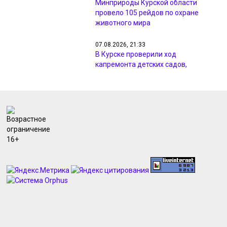
Минприроды Курской области
провело 105 рейдов по охране
животного мира
07.08.2026, 21:33
В Курске проверили ход
капремонта детских садов,
гимназии и центра «Русь»
07.08.2026, 20:25
МЧС предупреждает курян о грозах
и ветре до 18 м/с 8 августа
07.08.2026, 19:56
Курян просят не парковаться в
зоне ремонтных работ на улице
Павлуновского
07.08.2026, 19:43
Курский «Милко» судится с
петербургской компанией на 4,3
млн рублей