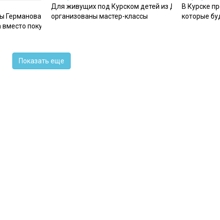
Для живущих под Курском детей из Донбасса
В Курске п
мы Германова призывает
организованы мастер-классы
которые бу
 вместо покупки
Показать еще