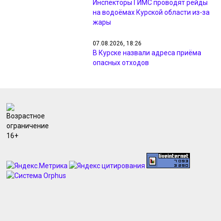
Инспекторы ГИМС проводят рейды
на водоёмах Курской области из-за
жары
07.08.2026, 18:26
В Курске назвали адреса приёма
опасных отходов
07.08.2026, 18:09
Минприроды проверил жалобы
жителей на неприятный запах в
Курске
07.08.2026, 17:48
Курянам из Рыльска вернули свет и
разметку после жалоб прокурору
07.08.2026, 17:47
Курянин получил 4 года за разбой с
маникюрным инструментом
07.08.2026, 17:46