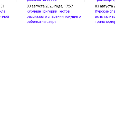
:31
03 августа 2026 года, 17:57
03 августа 
кла
Курянин Григорий Тестов
Курские сп
упной
рассказал о спасении тонущего
испытали 
ребенка на озере
транспорте