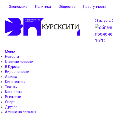
Экономика
Политика
Общество
Преступность
08 августа, 
o
16
C
Меню
Новости
Главные новости
В Курске
Видеоновости
Афиша
Кинотеатры
Театры
Концерты
Выставки
Спорт
Другое
Афиша на сегодня