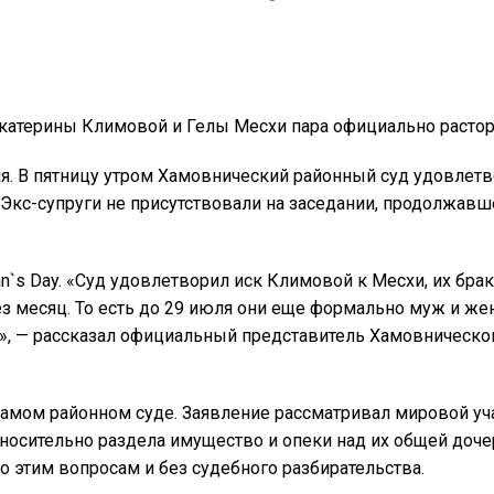
катерины Климовой и Гелы Месхи пара официально растор
 В пятницу утром Хамовнический районный суд удовлетв
Экс-супруги не присутствовали на заседании, продолжав
s Day. «Суд удовлетворил иск Климовой к Месхи, их брак 
ез месяц. То есть до 29 июля они еще формально муж и же
», — рассказал официальный представитель Хамовническог
 самом районном суде. Заявление рассматривал мировой уча
тносительно раздела имущество и опеки над их общей доч
о этим вопросам и без судебного разбирательства.