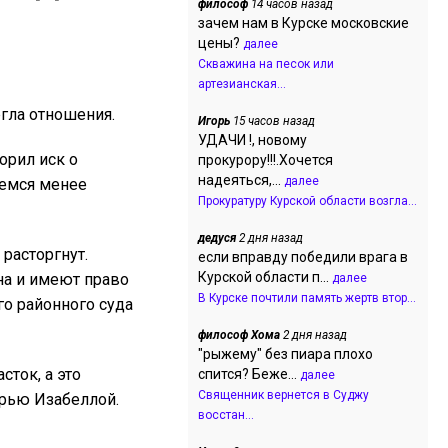
философ
14 часов назад
зачем нам в Курске московские
цены?
далее
Скважина на песок или
артезианская...
гла отношения.
Игорь
15 часов назад
УДАЧИ !, новому
орил иск о
прокурору!!!.Хочется
надеяться,...
далее
шемся менее
Прокуратуру Курской области возгла...
дедуся
2 дня назад
расторгнут.
если вправду победили врага в
Курской области п...
на и имеют право
далее
В Курске почтили память жертв втор...
о районного суда
философ Хома
2 дня назад
"рыжему" без пиара плохо
сток, а это
спится? Беже...
далее
Священник вернется в Суджу
ерью Изабеллой.
восстан...