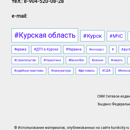
тел.: 8-904-520-08-28
e-mail:
#Курская область
#Курск
#МЧС
#кража
#ДТП в Курске
#Украина
#конкурс
#
#фут
#строительство
#Наркотики
#баскетбол
#ученые
#смерть
#судебные приставы
#прокуратура
#фестиваль
#США
#Алекса
СМИ Сетевое издани
Выдано Федерально
© Использование материалов, опубликованных на сайте kurskcity.ru 