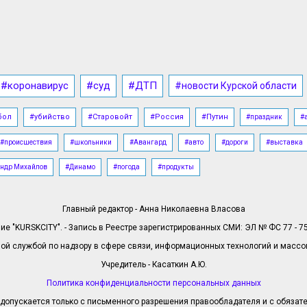
#коронавирус
#суд
#ДТП
#новости Курской области
бол
#убийство
#Старовойт
#Россия
#Путин
#праздник
#
#происшествия
#школьники
#Авангард
#авто
#дороги
#выставка
ндр Михайлов
#Динамо
#погода
#продукты
Главный редактор - Анна Николаевна Власова
е "KURSKCITY". - Запись в Реестре зарегистрированных СМИ: ЭЛ № ФС 77 - 758
й службой по надзору в сфере связи, информационных технологий и масс
Учредитель - Касаткин А.Ю.
Политика конфиденциальности персональных данных
допускается только с письменного разрешения правообладателя и с обязател