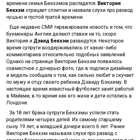
времени семья Бекхэмов распадется.
Виктория
Бекхэм
отрицает сплетни и назвала слухи про развод
чушью и пустой тратой времени.
Еще недавно СМИ тиражировали новость и том, что
букмекеры Англии делают ставки на то, скоро
Виктория и
Дэвид Бекхэм
разведутся. Некоторое
время супруги воздерживались от каких-либо
комментариев относительно подобных заявлений.
Однако на странице Виктории Бекхэм появилось
совместное с дочерью фото, где в подписи дизайнер
и модель сообщала о том, как сильно любит и скучает
по мужу и отцу своего ребенка Дэвиду Бэкхему. В
настоящее время известный футболист занят работой
в Майами, в то время как его жена и дети остались в
Лондоне.
За 18 лет брака супруги Бекхэмы успели стать
родителями четырех детей. Их самому старшему
сыну 19 лет, а младшей дочери всего 6 лет. Ранее
Виктория Бекхэм называла слухи про развод с