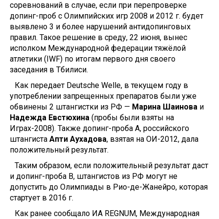
соревнований в случае, если при перепроверке
допинг-проб с Олимпийских игр 2008 и 2012 г. будет
выявлено 3 и более нарушений антидопинговых
правил. Такое решение в среду, 22 июня, вынес
исполком Международной федерации тяжёлой
атлетики (IWF) по итогам первого дня своего
заседания в Тбилиси.
Как передает Deutsche Welle, в текущем году в
употреблении запрещенных препаратов были уже
обвинены 2 штангистки из РФ —
Марина Шаинова
и
Надежда Евстюхина
(пробы были взяты на
Играх-2008). Также допинг-проба А, российского
штангиста
Апти Аухадова
, взятая на ОИ-2012, дала
положительный результат.
Таким образом, если положительный результат даст
и допинг-проба B, штангистов из РФ могут не
допустить до Олимпиады в Рио-де-Жанейро, которая
стартует в 2016 г.
Как ранее сообщало ИА REGNUM, Международная