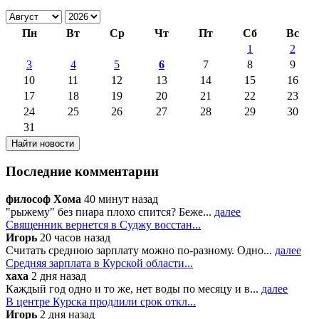
Пн
Вт
Ср
Чт
Пт
Сб
Вс
1
2
3
4
5
6
7
8
9
10
11
12
13
14
15
16
17
18
19
20
21
22
23
24
25
26
27
28
29
30
31
Последние комментарии
философ Хома
40 минут назад
"рыжему" без пиара плохо спится? Беже...
далее
Священник вернется в Суджу восстан...
Игорь
20 часов назад
Считать среднюю зарплату можно по-разному. Одно...
далее
Средняя зарплата в Курской области...
хаха
2 дня назад
Каждый год одно и то же, нет воды по месяцу и в...
далее
В центре Курска продлили срок откл...
Игорь
2 дня назад