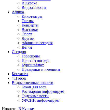
В Курске
Видеоновости
Афиша
Кинотеатры
Театры
Концерты
Выставки
Спорт
Другое
Афиша на сегодня
Детям
Сегодня
Гороскопы
Прогноз погоды
Курсы валют
Праздники и именины
Контакты
+1Город
Ведомственные новости
Закон для всех
Росгвардия информирует
Судебные вести
УФСИН информирует
Новости:
В Курске