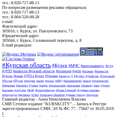
тел.: 8-920-717-88-13
По вопросам размещения рекламы обращаться:
тел.: 8-920-717-88-13
тел.: 8-904-520-08-28
e-mail:
Фактический адрес:
305016, г. Курск, ул. Павлуновского, 73
Юридический адрес:
305044, г. Курск, Соловьиный переулок, д. 8
E-mail редакции:
#Курская область
#Курск
#МЧС
#коронавирус
#суд
#ДТП
#новости Курской области
#полиция
#дети
#пожар
#новости
Курска
#кража
#ДТП в Курске
#Украина
#конкурс
#
#футбол
#убийство
#Старовойт
#Россия
#Путин
#праздник
#акция
#розыск
#МВД
#мошенничество
#школа
#строительство
#Наркотики
#баскетбол
#ученые
#смерть
#происшествия
#школьники
#Авангард
#авто
#дороги
#выставка
#следствие
#ВОВ
#Роспотребнадзор
#Роман Старовойт
#судебные приставы
#прокуратура
#фестиваль
#США
#Александр Михайлов
#Динамо
#погода
#продукты
Главный редактор - Анна Николаевна Власова
СМИ Сетевое издание "KURSKCITY". - Запись в Реестре
зарегистрированных СМИ: ЭЛ № ФС 77 - 75847 от 30.05.2019
г.