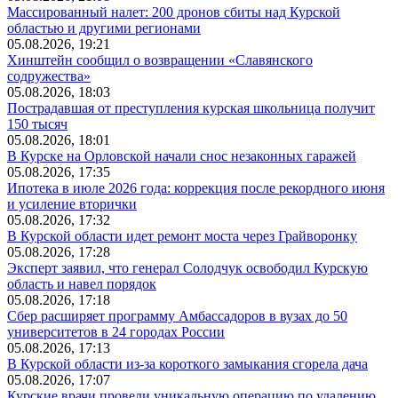
Массированный налет: 200 дронов сбиты над Курской
областью и другими регионами
05.08.2026, 19:21
Хинштейн сообщил о возвращении «Славянского
содружества»
05.08.2026, 18:03
Пострадавшая от преступления курская школьница получит
150 тысяч
05.08.2026, 18:01
В Курске на Орловской начали снос незаконных гаражей
05.08.2026, 17:35
Ипотека в июле 2026 года: коррекция после рекордного июня
и усиление вторички
05.08.2026, 17:32
В Курской области идет ремонт моста через Грайворонку
05.08.2026, 17:28
Эксперт заявил, что генерал Солодчук освободил Курскую
область и навел порядок
05.08.2026, 17:18
Сбер расширяет программу Амбассадоров в вузах до 50
университетов в 24 городах России
05.08.2026, 17:13
В Курской области из-за короткого замыкания сгорела дача
05.08.2026, 17:07
Курские врачи провели уникальную операцию по удалению