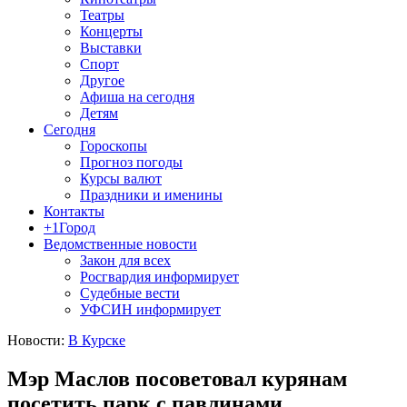
Театры
Концерты
Выставки
Спорт
Другое
Афиша на сегодня
Детям
Сегодня
Гороскопы
Прогноз погоды
Курсы валют
Праздники и именины
Контакты
+1Город
Ведомственные новости
Закон для всех
Росгвардия информирует
Судебные вести
УФСИН информирует
Новости:
В Курске
Мэр Маслов посоветовал курянам
посетить парк с павлинами