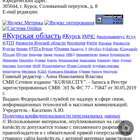
Юридический адрес:
305044, г. Курск, Соловьиный переулок, д. 8
E-mail редакции:
#Курская область
#Курск
#МЧС
#коронавирус
#суд
#ДТП
#новости Курской области
#полиция
#дети
#пожар
#новости
Курска
#кража
#ДТП в Курске
#Украина
#конкурс
#
#футбол
#убийство
#Старовойт
#Россия
#Путин
#праздник
#акция
#розыск
#МВД
#мошенничество
#школа
#строительство
#Наркотики
#баскетбол
#ученые
#смерть
#происшествия
#школьники
#Авангард
#авто
#дороги
#выставка
#следствие
#ВОВ
#Роспотребнадзор
#Роман Старовойт
#судебные приставы
#прокуратура
#фестиваль
#США
#Александр Михайлов
#Динамо
#погода
#продукты
Главный редактор - Анна Николаевна Власова
СМИ Сетевое издание "KURSKCITY". - Запись в Реестре
зарегистрированных СМИ: ЭЛ № ФС 77 - 75847 от 30.05.2019
г.
Выдано Федеральной службой по надзору в сфере связи,
информационных технологий и массовых коммуникаций.
Учредитель - Касаткин А.Ю.
Политика конфиденциальности персональных данных
© Использование материалов, опубликованных на сайте
kurskcity.ru допускается только с письменного разрешения
правообладателя и с обязательной прямой гиперссылкой на
страницу сайта kurskcity.ru, с которой материал заимствован