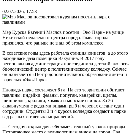
02.07.2026, 17.53
Мэр Курска Евгений Маслов посетил «Эко-Парк» на улице
Никитской недалеко от центра города. Глава города
признался, что раньше не знал об этом комплексе.
В советские годы здесь работала станция юннатов, а до этого
находилась дача помещика Вакулина. В 2017 году
региональная администрация присоединила детский эколого-
биологический центр к политехническому колледжу. Сейчас
он называется «Центр дополнительного образования детей и
взрослых «Эко-Парк».
Площадь парка составляет 6 га. На его территории обитают
павлины, индейки, фазаны, попугаи, канарейки, щеглы,
шиншиллы, кролики, хомяки и морские свинки. За 26
аквариумами с редкими видами рыб и черепах следит один
сотрудник. Студенты 3 и 4 курсов колледжа создают в парке
сад разных стилевых направлений.
— Сегодня открыл для себя замечательный уголок природы.
Потрясающее место с великолепным видом на город. Сад