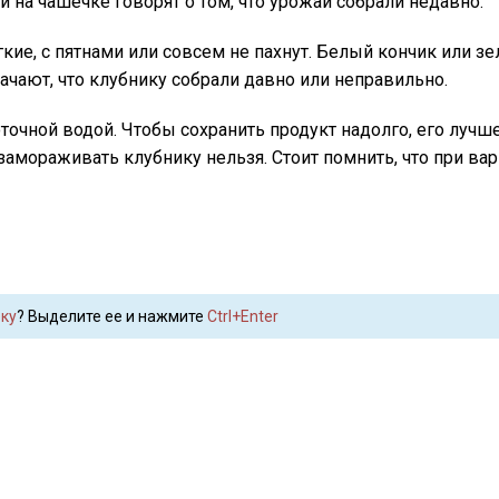
на чашечке говорят о том, что урожай собрали недавно.
гкие, с пятнами или совсем не пахнут. Белый кончик или з
чают, что клубнику собрали давно или неправильно.
очной водой. Чтобы сохранить продукт надолго, его лучш
мораживать клубнику нельзя. Стоит помнить, что при вар
ку
? Выделите ее и нажмите
Ctrl+Enter