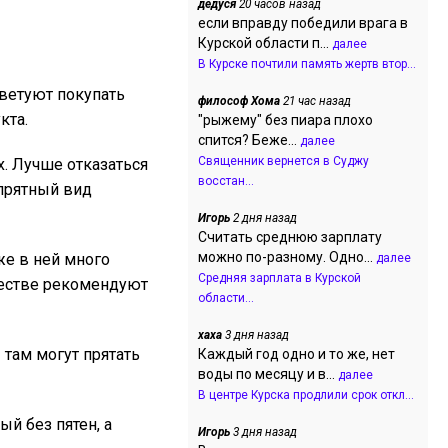
дедуся
20 часов назад
если вправду победили врага в
Курской области п...
далее
В Курске почтили память жертв втор...
ветуют покупать
философ Хома
21 час назад
кта.
"рыжему" без пиара плохо
спится? Беже...
далее
Священник вернется в Суджу
х. Лучше отказаться
восстан...
опрятный вид
Игорь
2 дня назад
Считать среднюю зарплату
можно по-разному. Одно...
же в ней много
далее
Средняя зарплата в Курской
честве рекомендуют
области...
хаха
3 дня назад
 там могут прятать
Каждый год одно и то же, нет
воды по месяцу и в...
далее
В центре Курска продлили срок откл...
ый без пятен, а
Игорь
3 дня назад