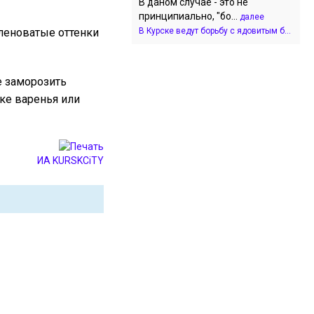
В даном случае - это не
принципиально, "бо...
далее
еленоватые оттенки
В Курске ведут борьбу с ядовитым б...
е заморозить
ке варенья или
ИА KURSKCiTY