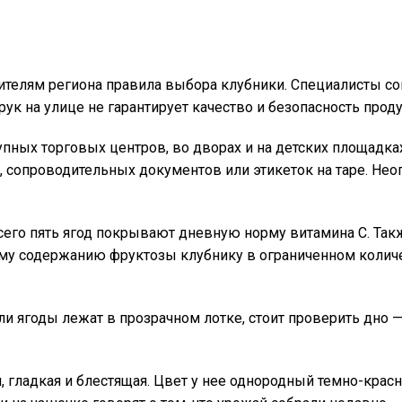
телям региона правила выбора клубники. Специалисты со
ук на улице не гарантирует качество и безопасность проду
упных торговых центров, во дворах и на детских площадка
и, сопроводительных документов или этикеток на таре. Не
сего пять ягод покрывают дневную норму витамина С. Так
кому содержанию фруктозы клубнику в ограниченном коли
и ягоды лежат в прозрачном лотке, стоит проверить дно —
я, гладкая и блестящая. Цвет у нее однородный темно-красн