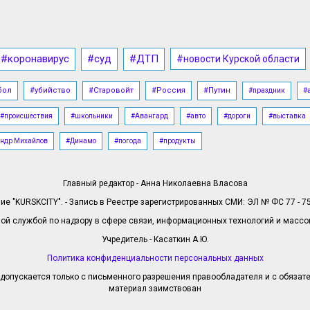
#коронавирус
#суд
#ДТП
#новости Курской области
бол
#убийство
#Старовойт
#Россия
#Путин
#праздник
#
#происшествия
#школьники
#Авангард
#авто
#дороги
#выставка
ндр Михайлов
#Динамо
#погода
#продукты
Главный редактор - Анна Николаевна Власова
е "KURSKCITY". - Запись в Реестре зарегистрированных СМИ: ЭЛ № ФС 77 - 758
й службой по надзору в сфере связи, информационных технологий и масс
Учредитель - Касаткин А.Ю.
Политика конфиденциальности персональных данных
допускается только с письменного разрешения правообладателя и с обязател
материал заимствован