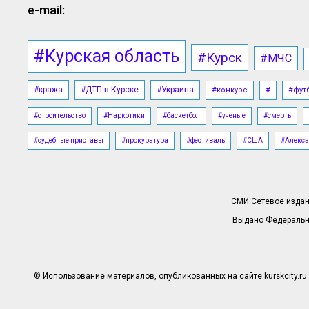
e-mail:
#Курская область
#Курск
#МЧС
#кража
#ДТП в Курске
#Украина
#конкурс
#
#фут
#строительство
#Наркотики
#баскетбол
#ученые
#смерть
#судебные приставы
#прокуратура
#фестиваль
#США
#Алекса
СМИ Сетевое издани
Выдано Федерально
© Использование материалов, опубликованных на сайте kurskcity.ru 