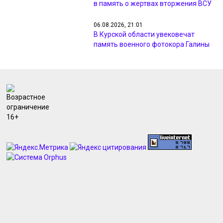
в память о жертвах вторжения ВСУ
06.08.2026, 21:01
В Курской области увековечат
память военного фотокора Галины
Санько
06.08.2026, 19:19
Курский «Авангард» стартует в
Кубке России матчем против
«Кристалл-МЭЗТ»
06.08.2026, 18:45
В Курске вводили план «Перехват»
из-за видео с похищением
человека
06.08.2026, 18:39
Прокуратуру Курской области
возглавил Дмитрий Бурко
06.08.2026, 18:36