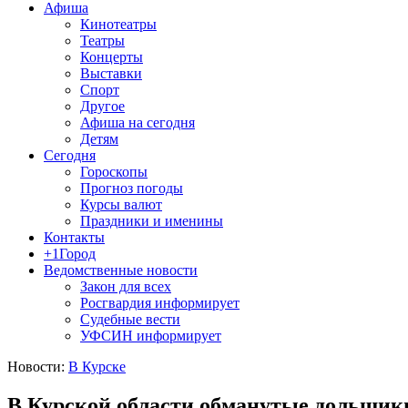
Афиша
Кинотеатры
Театры
Концерты
Выставки
Спорт
Другое
Афиша на сегодня
Детям
Сегодня
Гороскопы
Прогноз погоды
Курсы валют
Праздники и именины
Контакты
+1Город
Ведомственные новости
Закон для всех
Росгвардия информирует
Судебные вести
УФСИН информирует
Новости:
В Курске
В Курской области обманутые дольщики