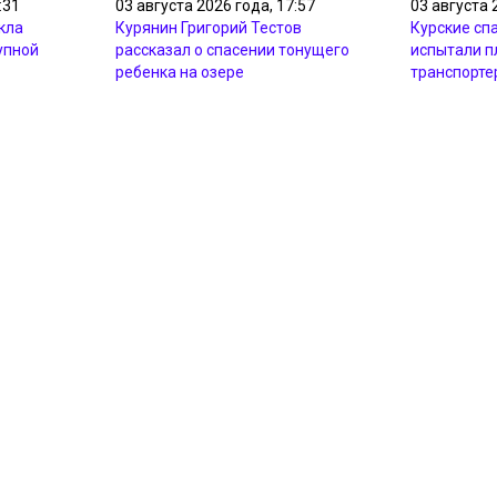
:31
03 августа 2026 года, 17:57
03 августа 
кла
Курянин Григорий Тестов
Курские сп
упной
рассказал о спасении тонущего
испытали 
ребенка на озере
транспорте