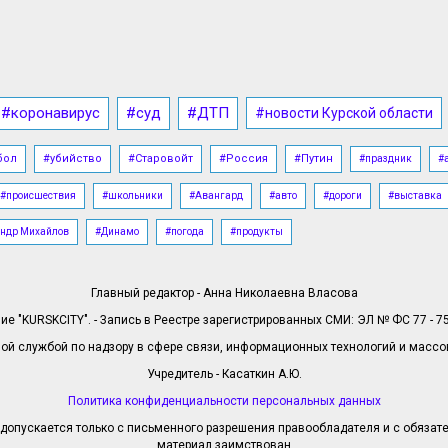
#коронавирус
#суд
#ДТП
#новости Курской области
бол
#убийство
#Старовойт
#Россия
#Путин
#праздник
#
#происшествия
#школьники
#Авангард
#авто
#дороги
#выставка
ндр Михайлов
#Динамо
#погода
#продукты
Главный редактор - Анна Николаевна Власова
е "KURSKCITY". - Запись в Реестре зарегистрированных СМИ: ЭЛ № ФС 77 - 758
й службой по надзору в сфере связи, информационных технологий и масс
Учредитель - Касаткин А.Ю.
Политика конфиденциальности персональных данных
допускается только с письменного разрешения правообладателя и с обязател
материал заимствован