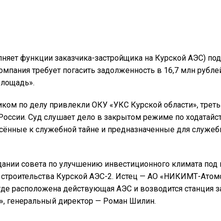
няет функции заказчика-застройщика на Курской АЭС) по
омпания требует погасить задолженность в 16,7 млн рубле
Площадь».
иком по делу привлекли ОКУ «УКС Курской области», трет
России. Суд слушает дело в закрытом режиме по ходатайс
несённые к служебной тайне и предназначенные для служеб
едании совета по улучшению инвестиционного климата под
т строительства Курской АЭС-2. Истец — АО «НИКИМТ-Атом
 где расположена действующая АЭС и возводится станция 
», генеральный директор — Роман Шилин.