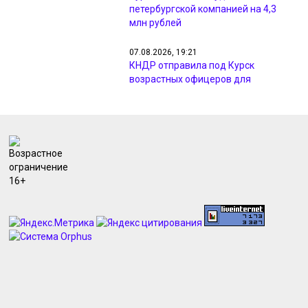
петербургской компанией на 4,3
млн рублей
07.08.2026, 19:21
КНДР отправила под Курск
возрастных офицеров для
изучения боевого опыта
07.08.2026, 18:31
Инспекторы ГИМС проводят рейды
на водоёмах Курской области из-за
жары
07.08.2026, 18:26
В Курске назвали адреса приёма
опасных отходов
07.08.2026, 18:09
Минприроды проверил жалобы
жителей на неприятный запах в
Курске