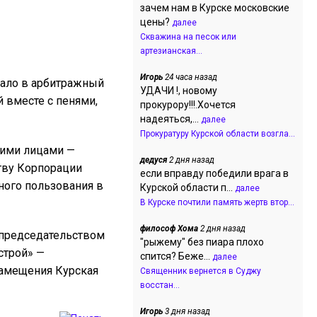
зачем нам в Курске московские
цены?
далее
Скважина на песок или
артезианская...
Игорь
24 часа назад
дало в арбитражный
УДАЧИ !, новому
й вместе с пенями,
прокурору!!!.Хочется
надеяться,...
далее
Прокуратуру Курской области возгла...
ьими лицами —
дедуся
2 дня назад
тву Корпорации
если вправду победили врага в
ного пользования в
Курской области п...
далее
В Курске почтили память жертв втор...
философ Хома
2 дня назад
 председательством
"рыжему" без пиара плохо
строй» —
спится? Беже...
далее
замещения Курская
Священник вернется в Суджу
восстан...
Игорь
3 дня назад