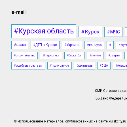
e-mail:
#Курская область
#Курск
#МЧС
#кража
#ДТП в Курске
#Украина
#конкурс
#
#фут
#строительство
#Наркотики
#баскетбол
#ученые
#смерть
#судебные приставы
#прокуратура
#фестиваль
#США
#Алекса
СМИ Сетевое издани
Выдано Федерально
© Использование материалов, опубликованных на сайте kurskcity.ru 