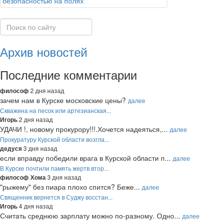
безопасностью на полях
Архив новостей
Последние комментарии
2 дня назад
философ
зачем нам в Курске московские цены?
далее
Скважина на песок или артезианская...
2 дня назад
Игорь
УДАЧИ !, новому прокурору!!!.Хочется надеяться,...
далее
Прокуратуру Курской области возгла...
3 дня назад
дедуся
если вправду победили врага в Курской области п...
далее
В Курске почтили память жертв втор...
3 дня назад
философ Хома
"рыжему" без пиара плохо спится? Беже...
далее
Священник вернется в Суджу восстан...
4 дня назад
Игорь
Считать среднюю зарплату можно по-разному. Одно...
далее