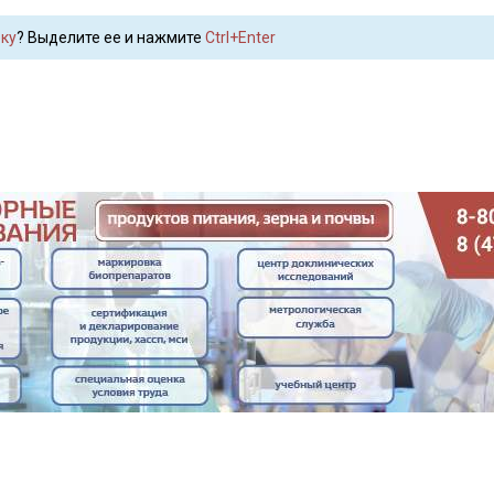
ку
? Выделите ее и нажмите
Ctrl+Enter