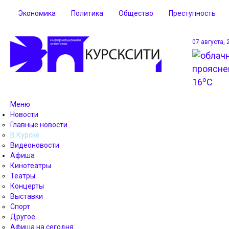
Экономика
Политика
Общество
Преступность
07 августа, 
o
16
C
Меню
Новости
Главные новости
В Курске
Видеоновости
Афиша
Кинотеатры
Театры
Концерты
Выставки
Спорт
Другое
Афиша на сегодня