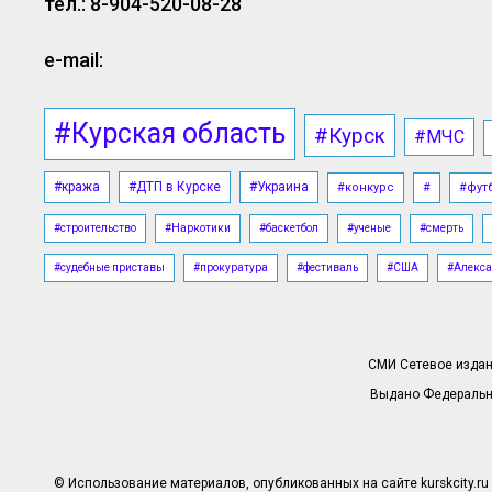
тел.: 8-904-520-08-28
e-mail:
#Курская область
#Курск
#МЧС
#кража
#ДТП в Курске
#Украина
#конкурс
#
#фут
#строительство
#Наркотики
#баскетбол
#ученые
#смерть
#судебные приставы
#прокуратура
#фестиваль
#США
#Алекса
СМИ Сетевое издани
Выдано Федерально
© Использование материалов, опубликованных на сайте kurskcity.ru 