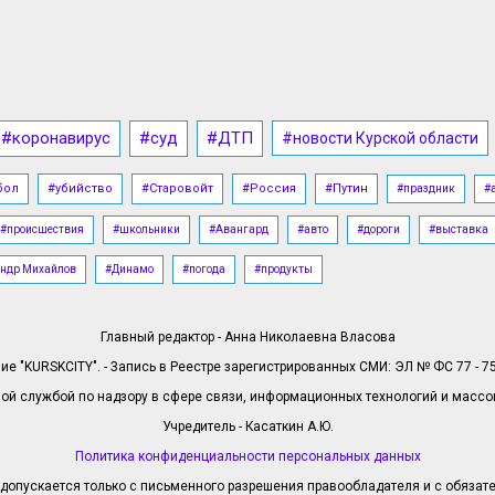
#коронавирус
#суд
#ДТП
#новости Курской области
бол
#убийство
#Старовойт
#Россия
#Путин
#праздник
#
#происшествия
#школьники
#Авангард
#авто
#дороги
#выставка
ндр Михайлов
#Динамо
#погода
#продукты
Главный редактор - Анна Николаевна Власова
е "KURSKCITY". - Запись в Реестре зарегистрированных СМИ: ЭЛ № ФС 77 - 758
й службой по надзору в сфере связи, информационных технологий и масс
Учредитель - Касаткин А.Ю.
Политика конфиденциальности персональных данных
допускается только с письменного разрешения правообладателя и с обязател