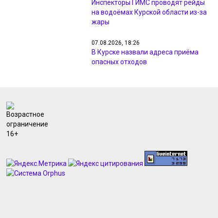
Инспекторы ГИМС проводят рейды
на водоёмах Курской области из-за
жары
07.08.2026, 18:26
В Курске назвали адреса приёма
опасных отходов
07.08.2026, 18:09
Минприроды проверил жалобы
жителей на неприятный запах в
Курске
07.08.2026, 17:48
Курянам из Рыльска вернули свет и
разметку после жалоб прокурору
07.08.2026, 17:47
Курянин получил 4 года за разбой с
маникюрным инструментом
07.08.2026, 17:46