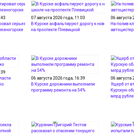
:43
07 августа 2026 года, 11:03
06 августа 
ровал серьезные
В Курске асфальтируют дорогу к новой школе
На полив к
лезногорске
на проспекте Плевицкой
автоцисте
:39
ласти
06 августа 2026 года, 16:39
06 августа 
ко
В Курске дорожники выполнили
Ущерб от в
программу ремонта на 54%
Курскую об
млрд рубле