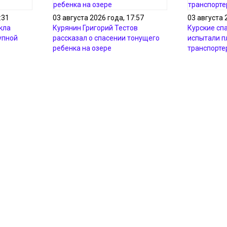
:31
03 августа 2026 года, 17:57
03 августа 
кла
Курянин Григорий Тестов
Курские сп
упной
рассказал о спасении тонущего
испытали 
ребенка на озере
транспорте