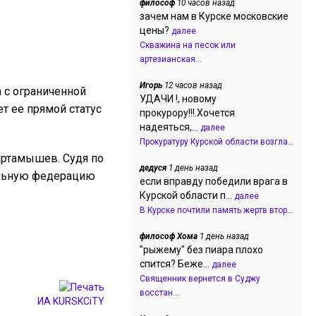
философ
10 часов назад
зачем нам в Курске московские
цены?
далее
Скважина на песок или
артезианская...
Игорь
12 часов назад
 с ограниченной
УДАЧИ !, новому
т ее прямой статус
прокурору!!!.Хочется
надеяться,...
далее
Прокуратуру Курской области возгла...
Картамышев. Судя по
дедуся
1 день назад
нальную федерацию
если вправду победили врага в
Курской области п...
далее
В Курске почтили память жертв втор...
философ Хома
1 день назад
"рыжему" без пиара плохо
спится? Беже...
далее
Священник вернется в Суджу
восстан...
ИА KURSKCiTY