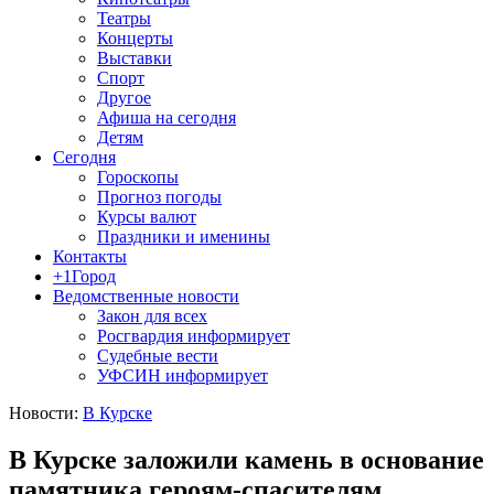
Театры
Концерты
Выставки
Спорт
Другое
Афиша на сегодня
Детям
Сегодня
Гороскопы
Прогноз погоды
Курсы валют
Праздники и именины
Контакты
+1Город
Ведомственные новости
Закон для всех
Росгвардия информирует
Судебные вести
УФСИН информирует
Новости:
В Курске
В Курске заложили камень в основание
памятника героям-спасителям