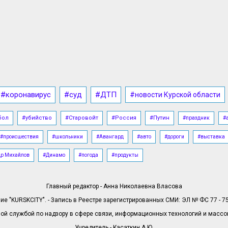
#коронавирус
#суд
#ДТП
#новости Курской области
бол
#убийство
#Старовойт
#Россия
#Путин
#праздник
#
#происшествия
#школьники
#Авангард
#авто
#дороги
#выставка
др Михайлов
#Динамо
#погода
#продукты
Главный редактор - Анна Николаевна Власова
е "KURSKCITY". - Запись в Реестре зарегистрированных СМИ: ЭЛ № ФС 77 - 758
й службой по надзору в сфере связи, информационных технологий и масс
Учредитель - Касаткин А.Ю.