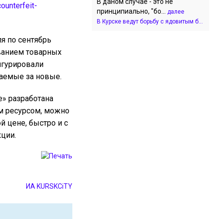
В даном случае - это не
ounterfeit-
принципиально, "бо...
далее
В Курске ведут борьбу с ядовитым б...
я по сентябрь
ванием товарных
игурировали
ваемые за новые.
е» разработана
им ресурсом, можно
 цене, быстро и с
кции.
ИА KURSKCiTY