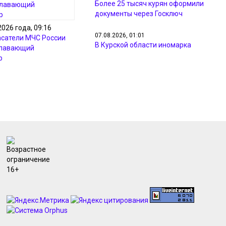
Более 25 тысяч курян оформили
документы через Госключ
2026 года, 09:16
07.08.2026, 01:01
асатели МЧС России
В Курской области иномарка
плавающий
съехала в кювет с водой
р
07.08.2026, 00:58
В поселке Маршала Жукова
зацвели лотосы
07.08.2026, 00:49
Курских перевозчиков оштрафуют
за 423 нарушения в июле
06.08.2026, 23:33
В Курске зажгли 4,5 тысячи свечей
в память о жертвах вторжения ВСУ
06.08.2026, 21:01
В Курской области увековечат
память военного фотокора Галины