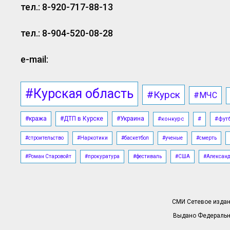
тел.: 8-920-717-88-13
тел.: 8-904-520-08-28
e-mail:
#Курская область
#Курск
#МЧС
#кража
#ДТП в Курске
#Украина
#конкурс
#
#фут
#строительство
#Наркотики
#баскетбол
#ученые
#смерть
#Роман Старовойт
#прокуратура
#фестиваль
#США
#Алексан
СМИ Сетевое издани
Выдано Федерально