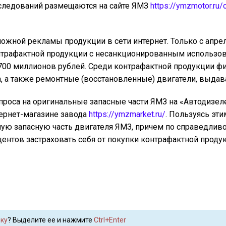
следований размещаются на сайте ЯМЗ
https://ymzmotor.ru/c
ожной рекламы продукции в сети интернет. Только с апрел
онтрафактной продукции с несанкционированным использо
00 миллионов рублей. Среди контрафактной продукции ф
, а также ремонтные (восстановленные) двигатели, выда
проса на оригинальные запасные части ЯМЗ на «Автодизел
тернет-магазине завода
https://ymzmarket.ru/
. Пользуясь эт
ую запасную часть двигателя ЯМЗ, причем по справедливой
центов застраховать себя от покупки контрафактной проду
ку
? Выделите ее и нажмите
Ctrl+Enter