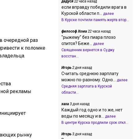
дедуся
22 часа назад
если вправду победили врага в
Курской области п...
далее
В Курске почтили память жертв втор...
философ Хома
22 часа назад
"рыжему" без пиара плохо
в очередной раз
спится? Беже...
далее
привести к поломке
Священник вернется в Суджу
овладельца.
восстан...
Игорь
2 дня назад
Считать среднюю зарплату
можно по-разному. Одно...
далее
ества
Средняя зарплата в Курской
жной рекламы
области...
хаха
3 дня назад
Каждый год одно и то же, нет
инициирует
воды по месяцу и в...
далее
В центре Курска продлили срок откл...
агающих рынку
Игорь
3 дня назад