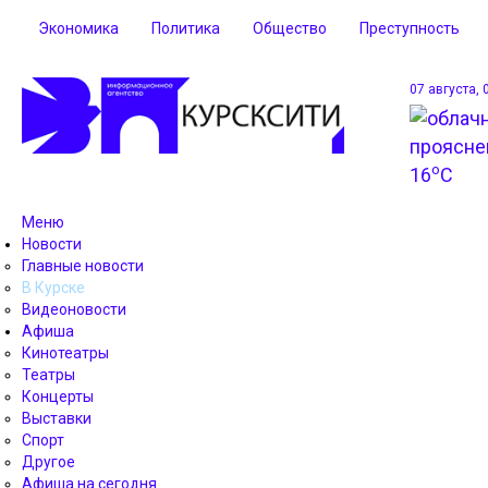
Экономика
Политика
Общество
Преступность
07 августа, 
o
16
C
Меню
Новости
Главные новости
В Курске
Видеоновости
Афиша
Кинотеатры
Театры
Концерты
Выставки
Спорт
Другое
Афиша на сегодня