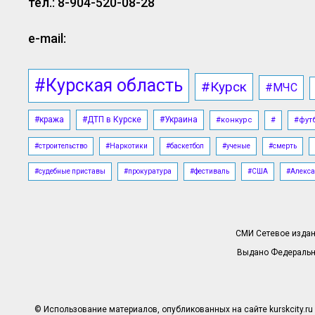
тел.: 8-904-520-08-28
e-mail:
#Курская область
#Курск
#МЧС
#кража
#ДТП в Курске
#Украина
#конкурс
#
#фут
#строительство
#Наркотики
#баскетбол
#ученые
#смерть
#судебные приставы
#прокуратура
#фестиваль
#США
#Алекса
СМИ Сетевое издани
Выдано Федерально
© Использование материалов, опубликованных на сайте kurskcity.ru 