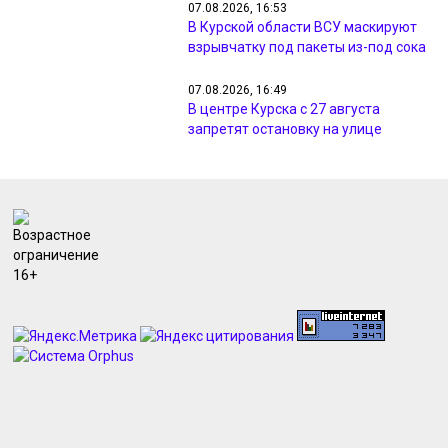
07.08.2026, 16:53
В Курской области ВСУ маскируют
взрывчатку под пакеты из-под сока
07.08.2026, 16:49
В центре Курска с 27 августа
запретят остановку на улице
Радищева
07.08.2026, 16:39
На курских водоемах с начала
сезона утонули 10 человек
07.08.2026, 16:22
«Мираторг» развивает
производственную инфраструктуру
и поздравляет строителей с
профессиональным праздником
07.08.2026, 15:40
В Курске после раскопок
восстановили грунт на 7 улицах