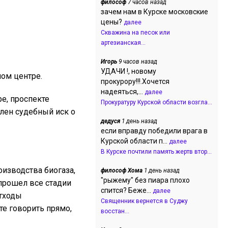
философ
7 часов назад
зачем нам в Курске московские
цены?
далее
Скважина на песок или
артезианская...
Игорь
9 часов назад
УДАЧИ !, новому
ом центре.
прокурору!!!.Хочется
надеяться,...
далее
е, проспекте
Прокуратуру Курской области возгла...
лен судебный иск о
дедуся
1 день назад
если вправду победили врага в
Курской области п...
далее
В Курске почтили память жертв втор...
оизводства биогаза,
философ Хома
1 день назад
"рыжему" без пиара плохо
прошел все стадии
спится? Беже...
далее
отходы
Священник вернется в Суджу
те говорить прямо,
восстан...