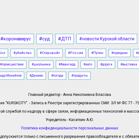
#коронавирус
#суд
#ДТП
#новости Курской области
бол
#убийство
#Старовойт
#Россия
#Путин
#праздник
#
#происшествия
#школьники
#Авангард
#авто
#дороги
#выставка
ндр Михайлов
#Динамо
#погода
#продукты
Главный редактор - Анна Николаевна Власова
е "KURSKCITY". - Запись в Реестре зарегистрированных СМИ: ЭЛ № ФС 77 - 758
й службой по надзору в сфере связи, информационных технологий и масс
Учредитель - Касаткин А.Ю.
Политика конфиденциальности персональных данных
допускается только с письменного разрешения правообладателя и с обязател