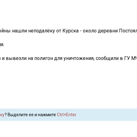
йны нашли неподалёку от Курска - около деревни Посто
я.
 и вывезли на полигон для уничтожения, сообщили в ГУ М
ку
? Выделите ее и нажмите
Ctrl+Enter