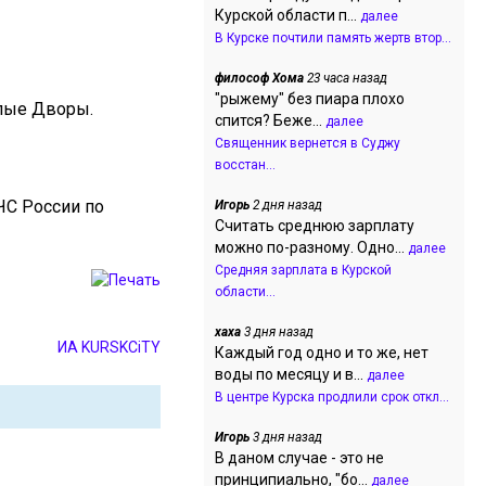
Курской области п...
далее
В Курске почтили память жертв втор...
философ Хома
23 часа назад
"рыжему" без пиара плохо
ялые Дворы.
спится? Беже...
далее
Священник вернется в Суджу
восстан...
ЧС России по
Игорь
2 дня назад
Считать среднюю зарплату
можно по-разному. Одно...
далее
Средняя зарплата в Курской
области...
хаха
3 дня назад
ИА KURSKCiTY
Каждый год одно и то же, нет
воды по месяцу и в...
далее
В центре Курска продлили срок откл...
Игорь
3 дня назад
В даном случае - это не
принципиально, "бо...
далее