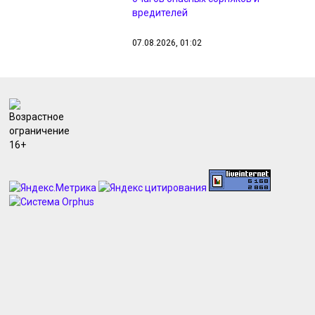
вредителей
07.08.2026, 01:02
Более 25 тысяч курян оформили
документы через Госключ
07.08.2026, 01:01
В Курской области иномарка
съехала в кювет с водой
07.08.2026, 00:58
В поселке Маршала Жукова
зацвели лотосы
07.08.2026, 00:49
Курских перевозчиков оштрафуют
за 423 нарушения в июле
06.08.2026, 23:33
В Курске зажгли 4,5 тысячи свечей
в память о жертвах вторжения ВСУ