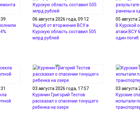
:39
06 августа 2026 года, 09:12
05 августа 
полнили
Ущерб от вторжения ВСУ в
В Курской о
54%
Курскую область составил 505
атаки ВСУ 
млрд рублей
один погиб
:31
03 августа 2026 года, 17:57
03 августа 
кла
Курянин Григорий Тестов
Курские сп
упной
рассказал о спасении тонущего
испытали 
ребенка на озере
транспорте