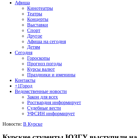
Афиша
Кинотеатры
Театры
Концерты
Выставки
Спорт
Другое
Афиша на сегодня
Детям
Сегодня
Гороскопы
Прогноз погоды
Курсы валют
Праздники и именины
Контакты
+1Город
Ведомственные новости
Закон для всех
Росгвардия информирует
Судебные вести
УФСИН информирует
Новости:
В Курске
Курские студенты ЮЗГУ выступили на