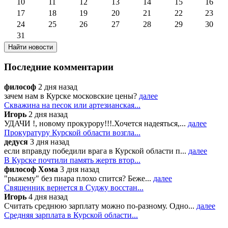
10
11
12
13
14
15
16
17
18
19
20
21
22
23
24
25
26
27
28
29
30
31
Последние комментарии
философ
2 дня назад
зачем нам в Курске московские цены?
далее
Скважина на песок или артезианская...
Игорь
2 дня назад
УДАЧИ !, новому прокурору!!!.Хочется надеяться,...
далее
Прокуратуру Курской области возгла...
дедуся
3 дня назад
если вправду победили врага в Курской области п...
далее
В Курске почтили память жертв втор...
философ Хома
3 дня назад
"рыжему" без пиара плохо спится? Беже...
далее
Священник вернется в Суджу восстан...
Игорь
4 дня назад
Считать среднюю зарплату можно по-разному. Одно...
далее
Средняя зарплата в Курской области...