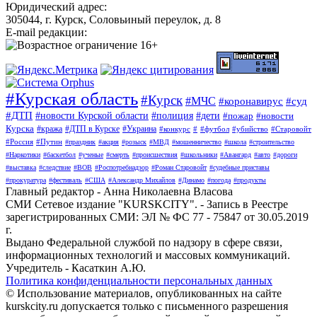
Юридический адрес:
305044, г. Курск, Соловьиный переулок, д. 8
E-mail редакции:
#Курская область
#Курск
#МЧС
#коронавирус
#суд
#ДТП
#новости Курской области
#полиция
#дети
#пожар
#новости
Курска
#кража
#ДТП в Курске
#Украина
#конкурс
#
#футбол
#убийство
#Старовойт
#Россия
#Путин
#праздник
#акция
#розыск
#МВД
#мошенничество
#школа
#строительство
#Наркотики
#баскетбол
#ученые
#смерть
#происшествия
#школьники
#Авангард
#авто
#дороги
#выставка
#следствие
#ВОВ
#Роспотребнадзор
#Роман Старовойт
#судебные приставы
#прокуратура
#фестиваль
#США
#Александр Михайлов
#Динамо
#погода
#продукты
Главный редактор - Анна Николаевна Власова
СМИ Сетевое издание "KURSKCITY". - Запись в Реестре
зарегистрированных СМИ: ЭЛ № ФС 77 - 75847 от 30.05.2019
г.
Выдано Федеральной службой по надзору в сфере связи,
информационных технологий и массовых коммуникаций.
Учредитель - Касаткин А.Ю.
Политика конфиденциальности персональных данных
© Использование материалов, опубликованных на сайте
kurskcity.ru допускается только с письменного разрешения