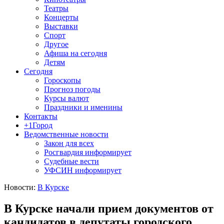
Театры
Концерты
Выставки
Спорт
Другое
Афиша на сегодня
Детям
Сегодня
Гороскопы
Прогноз погоды
Курсы валют
Праздники и именины
Контакты
+1Город
Ведомственные новости
Закон для всех
Росгвардия информирует
Судебные вести
УФСИН информирует
Новости:
В Курске
В Курске начали прием документов от
кандидатов в депутаты городского