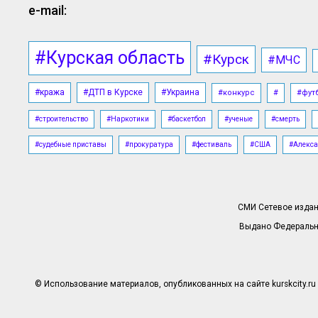
e-mail:
#Курская область
#Курск
#МЧС
#кража
#ДТП в Курске
#Украина
#конкурс
#
#фут
#строительство
#Наркотики
#баскетбол
#ученые
#смерть
#судебные приставы
#прокуратура
#фестиваль
#США
#Алекса
СМИ Сетевое издани
Выдано Федерально
© Использование материалов, опубликованных на сайте kurskcity.ru 