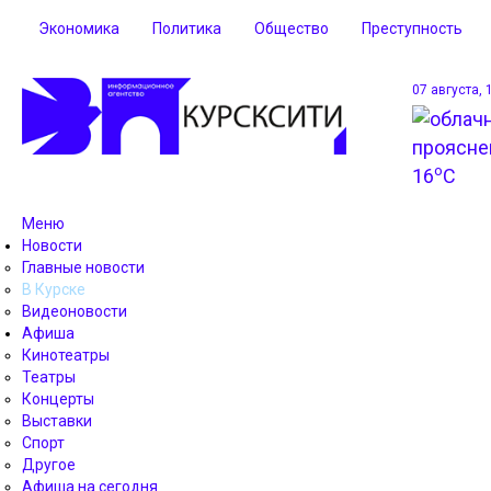
Экономика
Политика
Общество
Преступность
07 августа, 
o
16
C
Меню
Новости
Главные новости
В Курске
Видеоновости
Афиша
Кинотеатры
Театры
Концерты
Выставки
Спорт
Другое
Афиша на сегодня