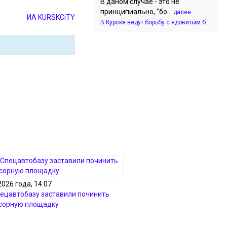
В даном случае - это не
принципиально, "бо...
далее
ИА KURSKCiTY
В Курске ведут борьбу с ядовитым б...
2026 года, 14:07
пецавтобазу заставили починить
сорную площадку