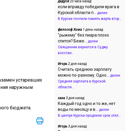
дедуся
23 часа назад
если вправду победили врага в
Курской области п...
далее
В Курске почтили память жертв втор...
философ Хома
1 день назад
"рыжему" без пиара плохо
спится? Беже...
далее
Священник вернется в Суджу
восстан...
Игорь
2 дня назад
Считать среднюю зарплату
можно по-разному. Одно...
далее
взамен устаревших
Средняя зарплата в Курской
ления наружным
области...
хаха
3 дня назад
Каждый год одно и то же, нет
ного бюджета.
воды по месяцу и в...
далее
В центре Курска продлили срок откл...
Игорь
3 дня назад