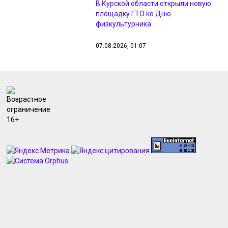
В Курской области открыли новую
площадку ГТО ко Дню
физкультурника
07.08.2026, 01:07
СК РФ завел 706 дел по факту
террористических атак в Курской
области
07.08.2026, 01:05
МИД поблагодарил военных КНДР
за освобождение Курской области
07.08.2026, 01:04
В Курской области нашли 55 новых
очагов опасных сорняков и
вредителей
07.08.2026, 01:02
Более 25 тысяч курян оформили
документы через Госключ