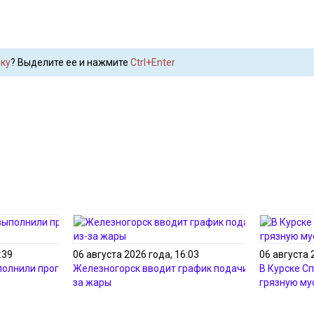
ку
? Выделите ее и нажмите
Ctrl+Enter
:39
06 августа 2026 года, 16:03
06 августа 
полнили программу
Железногорск вводит график подачи воды из-
В Курске С
за жары
грязную му