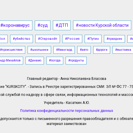
#коронавирус
#суд
#ДТП
#новости Курской области
бол
#убийство
#Старовойт
#Россия
#Путин
#праздник
#
#происшествия
#школьники
#Авангард
#авто
#дороги
#выставка
ндр Михайлов
#Динамо
#погода
#продукты
Главный редактор - Анна Николаевна Власова
е "KURSKCITY". - Запись в Реестре зарегистрированных СМИ: ЭЛ № ФС 77 - 758
й службой по надзору в сфере связи, информационных технологий и масс
Учредитель - Касаткин А.Ю.
Политика конфиденциальности персональных данных
допускается только с письменного разрешения правообладателя и с обязател
материал заимствован