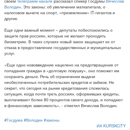
своем
телеграмм-канале
рассказал спикер Госдумы
Вячеслав
Володин
. Это законы: об увеличении маткапитала, о
налоговом вычете на спорт, «приземлении» IT-гигантов и
другие.
Еще одни важный момент – депутаты побеспокоились о
защите прав россиян, которые не желают проходить
биометрию. В таких случаях новый закон защищает их от
отказа в предоставлении государственных и муниципальных
услуг.
«Еще одно нововведение нацелено на предотвращение от
попадания граждан в «долговую ловушку», оно поможет им
сохранить деньги. Речь об ограничении выдачи
необеспеченных потребительских кредитов и займов. Не
секрет, что сегодня на рынке кредитования сложилась
ситуация, когда почти треть россиян, оформивших кредиты,
выплачивают более 80 процентов своего дохода, и попадают
в финансовую зависимость», - отметил Вячеслав Володин.
#Госдума
#Володин
#законы
ИА KURSKCiTY