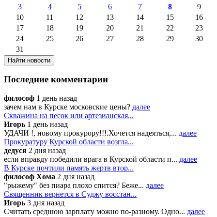
3
4
5
6
7
8
9
10
11
12
13
14
15
16
17
18
19
20
21
22
23
24
25
26
27
28
29
30
31
Последние комментарии
философ
1 день назад
зачем нам в Курске московские цены?
далее
Скважина на песок или артезианская...
Игорь
1 день назад
УДАЧИ !, новому прокурору!!!.Хочется надеяться,...
далее
Прокуратуру Курской области возгла...
дедуся
2 дня назад
если вправду победили врага в Курской области п...
далее
В Курске почтили память жертв втор...
философ Хома
2 дня назад
"рыжему" без пиара плохо спится? Беже...
далее
Священник вернется в Суджу восстан...
Игорь
3 дня назад
Считать среднюю зарплату можно по-разному. Одно...
далее