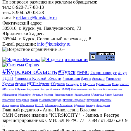
По вопросам размещения рекламы обращаться:
тел.: 8-920-717-88-13
тел.: 8-904-520-08-28
e-mail:
reklama@kurskcity.ru
Фактический адрес:
305016, г. Курск, ул. Павлуновского, 73
Юридический адрес:
305044, г. Курск, Соловьиный переулок, д. 8
E-mail редакции:
info@kurskcity.ru
#Курская область
#Курск
#МЧС
#коронавирус
#суд
#ДТП
#новости Курской области
#полиция
#дети
#пожар
#новости
Курска
#кража
#ДТП в Курске
#Украина
#конкурс
#
#футбол
#убийство
#Старовойт
#Россия
#Путин
#праздник
#акция
#розыск
#МВД
#мошенничество
#школа
#строительство
#Наркотики
#баскетбол
#ученые
#смерть
#происшествия
#школьники
#Авангард
#авто
#дороги
#выставка
#следствие
#ВОВ
#Роспотребнадзор
#Роман Старовойт
#судебные приставы
#прокуратура
#фестиваль
#США
#Александр Михайлов
#Динамо
#погода
#продукты
Главный редактор - Анна Николаевна Власова
СМИ Сетевое издание "KURSKCITY". - Запись в Реестре
зарегистрированных СМИ: ЭЛ № ФС 77 - 75847 от 30.05.2019
г.
Выдано Федеральной службой по надзору в сфере связи,