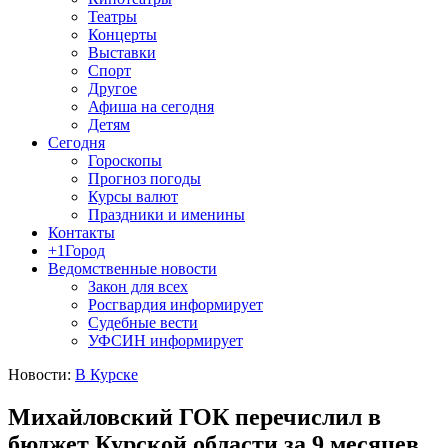
Театры
Концерты
Выставки
Спорт
Другое
Афиша на сегодня
Детям
Сегодня
Гороскопы
Прогноз погоды
Курсы валют
Праздники и именины
Контакты
+1Город
Ведомственные новости
Закон для всех
Росгвардия информирует
Судебные вести
УФСИН информирует
Новости:
В Курске
Михайловский ГОК перечислил в
бюджет Курской области за 9 месяцев