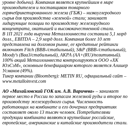
уровне добычи). Компания является крупнейшим в мире
производителем и поставщиком товарного
горячебрикетированного железа (ГБЖ) – низкоуглеродного
сырья для производства «зеленой» стали; занимает
лидирующие позиции по производству железорудного
концентрата, окатышей и высококачественной стали.
В 1П 2021 года выручка Металлоинвеста составила 5,1 млрд
долл., EBITDA – 2,9 млрд долл. Компания более 10 лет
представлена на долговом рынке, ее кредитные рейтинги
включают Fitch (BBB-/стабильный), S&P (BBB-/стабильный),
Moody's (Baa3/стабильный), АКРА (AA+(RU)/позитивный).
100% акций Металлоинвеста контролируются ООО «ХК
ЮэСэМ», основным бенефициаром которого является Алишер
Усманов (49%).
Тикер компании (Bloomberg): METIN RU, официальный сайт –
www.metalloinvest.com
АО «Михайловский ГОК им. А.В. Варичева»
– занимает
первое место в России по запасам железной руды и второе по
производству железорудного сырья. Численность
работающих на комбинате и его дочерних предприятиях
составляет около 13 тысяч человек. Потребителями
продукции комбината являются крупнейшие российские,
европейские, американские и китайские производители стали.