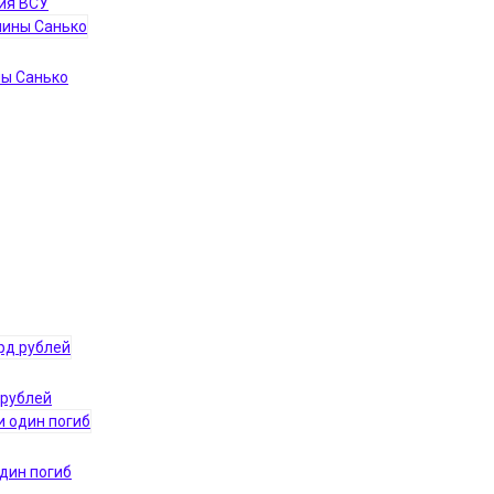
ния ВСУ
ны Санько
 рублей
один погиб