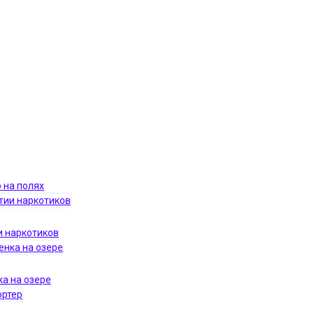
 на полях
и наркотиков
ка на озере