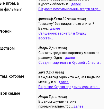
ые игры, а
Курской области п...
далее
ные фильмы?
В Курске почтили память жертв втор...
философ Хома
20 часов назад
"рыжему" без пиара плохо спится?
Беже...
далее
терной
Священник вернется в Суджу
восстан...
водством
Игорь
2 дня назад
Считать среднюю зарплату можно по-
разному. Одно...
далее
Средняя зарплата в Курской области...
хаха
3 дня назад
ятам, которые
Каждый год одно и то же, нет воды по
месяцу и в...
далее
В центре Курска продлили срок откл...
 свои самые
Игорь
3 дня назад
В даном случае - это не
принципиально, "бо...
далее