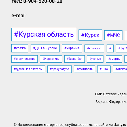
тел.: 8-904-520-08-28
e-mail:
#Курская область
#Курск
#МЧС
#кража
#ДТП в Курске
#Украина
#конкурс
#
#фут
#строительство
#Наркотики
#баскетбол
#ученые
#смерть
#судебные приставы
#прокуратура
#фестиваль
#США
#Алекса
СМИ Сетевое издани
Выдано Федерально
© Использование материалов, опубликованных на сайте kurskcity.ru 