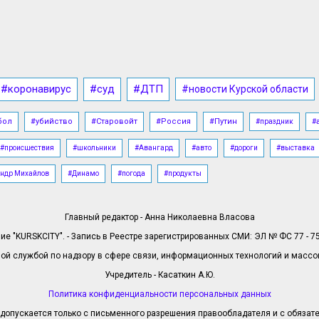
#коронавирус
#суд
#ДТП
#новости Курской области
бол
#убийство
#Старовойт
#Россия
#Путин
#праздник
#
#происшествия
#школьники
#Авангард
#авто
#дороги
#выставка
ндр Михайлов
#Динамо
#погода
#продукты
Главный редактор - Анна Николаевна Власова
е "KURSKCITY". - Запись в Реестре зарегистрированных СМИ: ЭЛ № ФС 77 - 758
й службой по надзору в сфере связи, информационных технологий и масс
Учредитель - Касаткин А.Ю.
Политика конфиденциальности персональных данных
допускается только с письменного разрешения правообладателя и с обязател