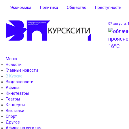
Экономика
Политика
Общество
Преступность
07 августа, 
o
16
C
Меню
Новости
Главные новости
В Курске
Видеоновости
Афиша
Кинотеатры
Театры
Концерты
Выставки
Спорт
Другое
Афиша на сегодня