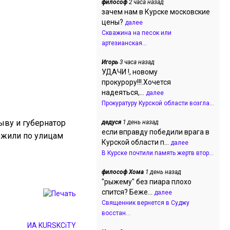
философ
2 часа назад
зачем нам в Курске московские
цены?
далее
Скважина на песок или
артезианская...
Игорь
3 часа назад
УДАЧИ !, новому
прокурору!!!.Хочется
надеяться,...
далее
Прокуратуру Курской области возгла...
ыву и губернатор
дедуся
1 день назад
если вправду победили врага в
ожили по улицам
Курской области п...
далее
В Курске почтили память жертв втор...
философ Хома
1 день назад
"рыжему" без пиара плохо
спится? Беже...
далее
Священник вернется в Суджу
восстан...
ИА KURSKCiTY