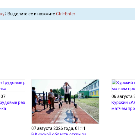
ку
? Выделите ее и нажмите
Ctrl+Enter
:07
06 августа 
Трудовые резервы»
Курский «А
нка
матчем про
07 августа 2026 года, 01:11
В Курской области открыли