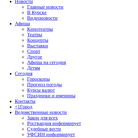
Новости
Главные новости
В Курске
Видеоновости
Афиша
Кинотеатры
Театры
Концерты
Выставки
Спорт
Другое
Афиша на сегодня
Детям
Сегодня
Гороскопы
Прогноз погоды
Курсы валют
Праздники и именины
Контакты
+1Город
Ведомственные новости
Закон для всех
Росгвардия информирует
Судебные вести
УФСИН информирует