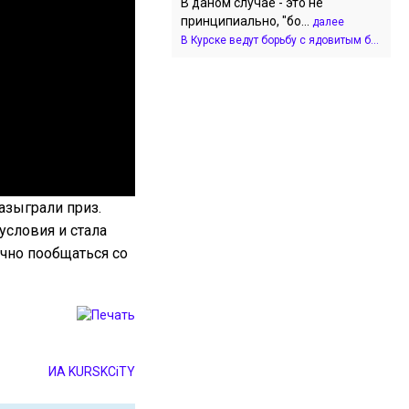
В даном случае - это не
принципиально, "бо...
далее
В Курске ведут борьбу с ядовитым б...
азыграли приз.
условия и стала
ично пообщаться со
ИА KURSKCiTY