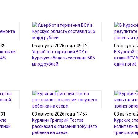
:39
06 августа 2026 года, 09:12
05 августа 
полнили
Ущерб от вторжения ВСУ в
В Курской о
54%
Курскую область составил 505
атаки ВСУ 
млрд рублей
один погиб
:31
03 августа 2026 года, 17:57
03 августа 
кла
Курянин Григорий Тестов
Курские сп
упной
рассказал о спасении тонущего
испытали 
ребенка на озере
транспорте