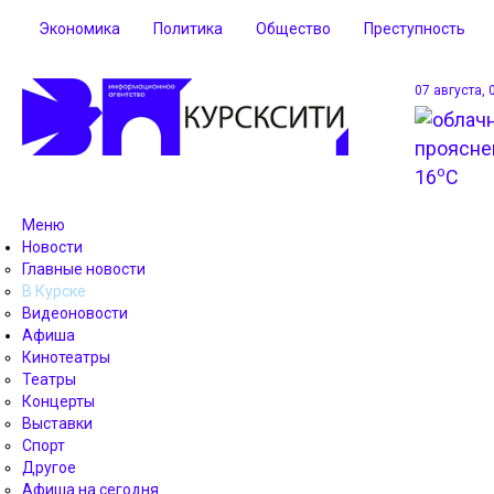
Экономика
Политика
Общество
Преступность
07 августа, 
o
16
C
Меню
Новости
Главные новости
В Курске
Видеоновости
Афиша
Кинотеатры
Театры
Концерты
Выставки
Спорт
Другое
Афиша на сегодня