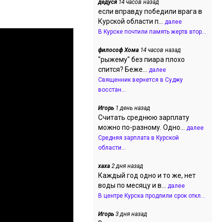
дедуся
14 часов назад
если вправду победили врага в
Курской области п...
далее
В Курске почтили память жертв втор...
философ Хома
14 часов назад
"рыжему" без пиара плохо
спится? Беже...
далее
Священник вернется в Суджу
восстан...
Игорь
1 день назад
Считать среднюю зарплату
можно по-разному. Одно...
далее
Средняя зарплата в Курской
области...
хаха
2 дня назад
Каждый год одно и то же, нет
воды по месяцу и в...
далее
В центре Курска продлили срок откл...
Игорь
3 дня назад