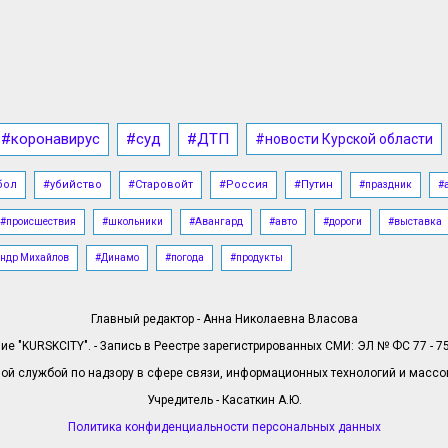
#коронавирус
#суд
#ДТП
#новости Курской области
бол
#убийство
#Старовойт
#Россия
#Путин
#праздник
#
#происшествия
#школьники
#Авангард
#авто
#дороги
#выставка
ндр Михайлов
#Динамо
#погода
#продукты
Главный редактор - Анна Николаевна Власова
е "KURSKCITY". - Запись в Реестре зарегистрированных СМИ: ЭЛ № ФС 77 - 758
й службой по надзору в сфере связи, информационных технологий и масс
Учредитель - Касаткин А.Ю.
Политика конфиденциальности персональных данных