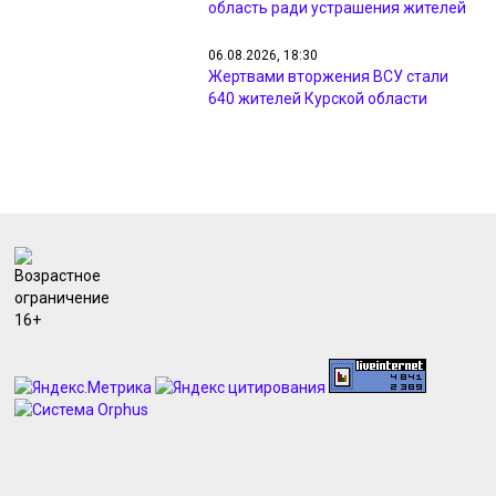
область ради устрашения жителей
06.08.2026, 18:30
Жертвами вторжения ВСУ стали
640 жителей Курской области
06.08.2026, 18:15
Командир ВСУ признался в сбросе
гранат на машины курян
06.08.2026, 17:34
На полив клумб и деревьев в
Курске ушло 34 автоцистерны воды
06.08.2026, 16:58
На дорогах Курска и района
появились новые камеры на
скорость
06.08.2026, 16:39
В Курске дорожники выполнили
программу ремонта на 54%