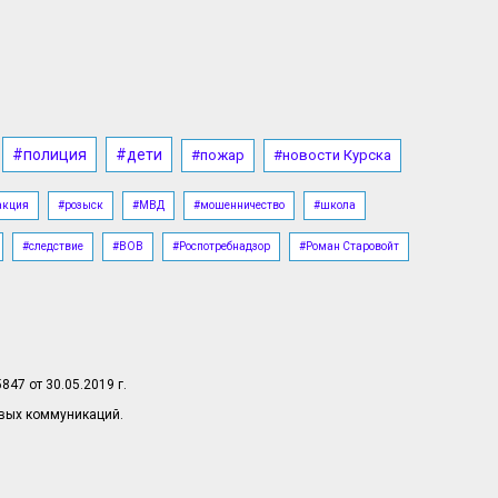
06.08.2026, 16:20
Преподаватель из Суджи стал
первым народным мастером
Курской области
06.08.2026, 16:18
#полиция
#дети
#пожар
#новости Курска
В курском музее выставили
уникальные личные вещи маршала
акция
#розыск
#МВД
#мошенничество
#школа
Жукова
#следствие
#ВОВ
#Роспотребнадзор
#Роман Старовойт
06.08.2026, 16:17
Пьяный курянин попался за рулём с
семикратным превышением
алкоголя
06.08.2026, 16:08
47 от 30.05.2019 г.
Народный фронт за 2 года
овых коммуникаций.
направил в Курскую область более
500 тонн помощи
06.08.2026, 16:06