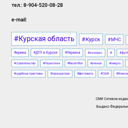
тел.: 8-904-520-08-28
e-mail:
#Курская область
#Курск
#МЧС
#кража
#ДТП в Курске
#Украина
#конкурс
#
#фут
#строительство
#Наркотики
#баскетбол
#ученые
#смерть
#судебные приставы
#прокуратура
#фестиваль
#США
#Алекса
СМИ Сетевое издани
Выдано Федерально