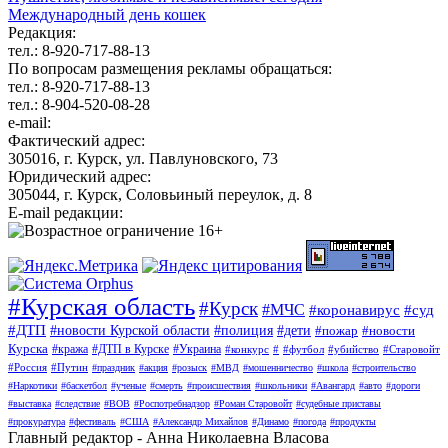
Международный день кошек
Редакция:
тел.: 8-920-717-88-13
По вопросам размещения рекламы обращаться:
тел.: 8-920-717-88-13
тел.: 8-904-520-08-28
e-mail:
Фактический адрес:
305016, г. Курск, ул. Павлуновского, 73
Юридический адрес:
305044, г. Курск, Соловьиный переулок, д. 8
E-mail редакции:
#Курская область
#Курск
#МЧС
#коронавирус
#суд
#ДТП
#новости Курской области
#полиция
#дети
#пожар
#новости
Курска
#кража
#ДТП в Курске
#Украина
#конкурс
#
#футбол
#убийство
#Старовойт
#Россия
#Путин
#праздник
#акция
#розыск
#МВД
#мошенничество
#школа
#строительство
#Наркотики
#баскетбол
#ученые
#смерть
#происшествия
#школьники
#Авангард
#авто
#дороги
#выставка
#следствие
#ВОВ
#Роспотребнадзор
#Роман Старовойт
#судебные приставы
#прокуратура
#фестиваль
#США
#Александр Михайлов
#Динамо
#погода
#продукты
Главный редактор - Анна Николаевна Власова