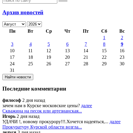
Архив новостей
Пн
Вт
Ср
Чт
Пт
Сб
Вс
1
2
3
4
5
6
7
8
9
10
11
12
13
14
15
16
17
18
19
20
21
22
23
24
25
26
27
28
29
30
31
Последние комментарии
философ
2 дня назад
зачем нам в Курске московские цены?
далее
Скважина на песок или артезианская...
Игорь
2 дня назад
УДАЧИ !, новому прокурору!!!.Хочется надеяться,...
далее
Прокуратуру Курской области возгла...
дедуся
3 дня назад