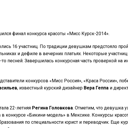
ился финал конкурса красоты «Мисс Курск-2014».
олись 16 участниц. По традиции девушкам предстояло про
альниках и дефиле в вечерних платьях. Некоторые участн
-то песней. Завершилась конкурсная часть проверкой на и
едставители конкурсов «Мисс Россия», «Краса России», по
асильев
, известный курский дизайнер
Вера Геппа
и директ
тала 22-летняя
Регина Головкова
. Отметим, что девушка у
а в конкурсе «Бикини-модель» в Мексике. Конкурсы крас
бразования по специальности юрист и переводчик. Еще кур