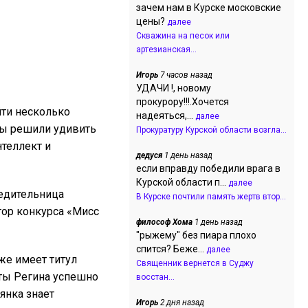
зачем нам в Курске московские
цены?
далее
Скважина на песок или
артезианская...
Игорь
7 часов назад
УДАЧИ !, новому
прокурору!!!.Хочется
йти несколько
надеяться,...
далее
ицы решили удивить
Прокуратуру Курской области возгла...
нтеллект и
дедуся
1 день назад
если вправду победили врага в
Курской области п...
далее
бедительница
В Курске почтили память жертв втор...
ор конкурса «Мисс
философ Хома
1 день назад
"рыжему" без пиара плохо
спится? Беже...
далее
же имеет титул
Священник вернется в Суджу
оты Регина успешно
восстан...
янка знает
Игорь
2 дня назад