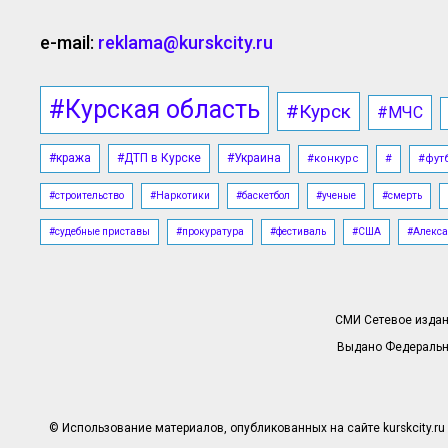
e-mail:
reklama@kurskcity.ru
#Курская область
#Курск
#МЧС
#кража
#ДТП в Курске
#Украина
#конкурс
#
#фут
#строительство
#Наркотики
#баскетбол
#ученые
#смерть
#судебные приставы
#прокуратура
#фестиваль
#США
#Алекса
СМИ Сетевое издани
Выдано Федерально
© Использование материалов, опубликованных на сайте kurskcity.ru 