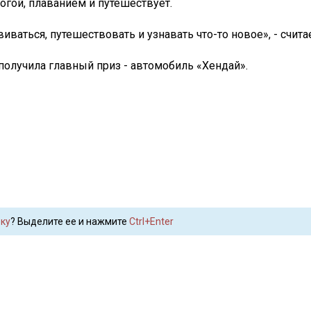
огой, плаванием и путешествует.
иваться, путешествовать и узнавать что-то новое», - счит
 получила главный приз - автомобиль «Хендай».
ку
? Выделите ее и нажмите
Ctrl+Enter