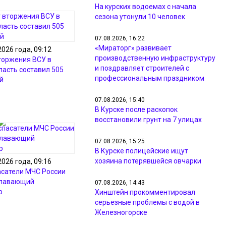
На курских водоемах с начала
сезона утонули 10 человек
07.08.2026, 16:22
«Мираторг» развивает
2026 года, 09:12
производственную инфраструктуру
торжения ВСУ в
и поздравляет строителей с
ласть составил 505
профессиональным праздником
й
07.08.2026, 15:40
В Курске после раскопок
восстановили грунт на 7 улицах
07.08.2026, 15:25
В Курске полицейские ищут
хозяина потерявшейся овчарки
2026 года, 09:16
асатели МЧС России
плавающий
07.08.2026, 14:43
р
Хинштейн прокомментировал
серьезные проблемы с водой в
Железногорске