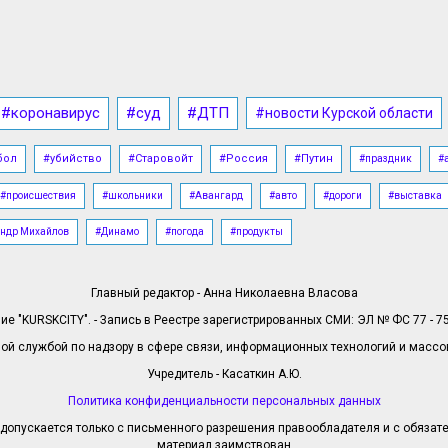
#коронавирус
#суд
#ДТП
#новости Курской области
бол
#убийство
#Старовойт
#Россия
#Путин
#праздник
#
#происшествия
#школьники
#Авангард
#авто
#дороги
#выставка
ндр Михайлов
#Динамо
#погода
#продукты
Главный редактор - Анна Николаевна Власова
е "KURSKCITY". - Запись в Реестре зарегистрированных СМИ: ЭЛ № ФС 77 - 758
й службой по надзору в сфере связи, информационных технологий и масс
Учредитель - Касаткин А.Ю.
Политика конфиденциальности персональных данных
допускается только с письменного разрешения правообладателя и с обязател
материал заимствован