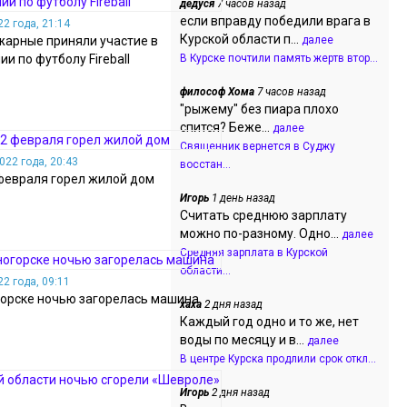
дедуся
7 часов назад
если вправду победили врага в
2 года, 21:14
Курской области п...
жарные приняли участие в
далее
и по футболу Fireball
В Курске почтили память жертв втор...
философ Хома
7 часов назад
"рыжему" без пиара плохо
спится? Беже...
далее
Священник вернется в Суджу
022 года, 20:43
восстан...
 февраля горел жилой дом
Игорь
1 день назад
Считать среднюю зарплату
можно по-разному. Одно...
далее
Средняя зарплата в Курской
области...
2 года, 09:11
орске ночью загорелась машина
хаха
2 дня назад
Каждый год одно и то же, нет
воды по месяцу и в...
далее
В центре Курска продлили срок откл...
Игорь
2 дня назад