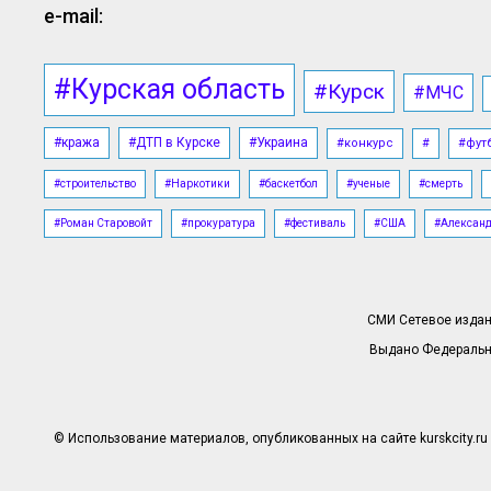
e-mail:
#Курская область
#Курск
#МЧС
#кража
#ДТП в Курске
#Украина
#конкурс
#
#фут
#строительство
#Наркотики
#баскетбол
#ученые
#смерть
#Роман Старовойт
#прокуратура
#фестиваль
#США
#Алексан
СМИ Сетевое издани
Выдано Федерально
© Использование материалов, опубликованных на сайте kurskcity.ru 