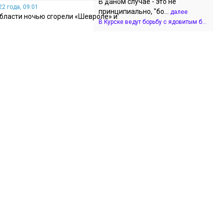
В даном случае - это не
2 года, 09:01
принципиально, "бо...
далее
области ночью сгорели «Шевроле» и
В Курске ведут борьбу с ядовитым б...