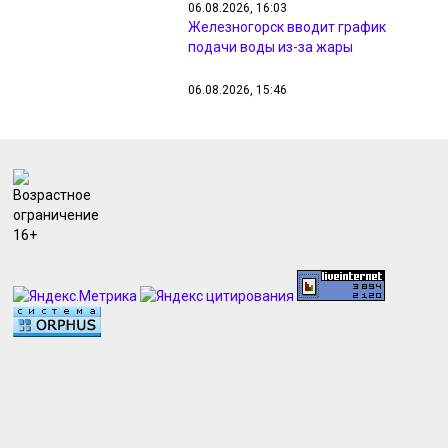
06.08.2026, 16:03
Железногорск вводит график
подачи воды из-за жары
06.08.2026, 15:46
Куряне возложили цветы в память
о погибших при вторжении ВСУ
06.08.2026, 15:44
В Курской области вражеский дрон
ранил 2-х жителей села Вишнево
06.08.2026, 15:02
В Курске полиция ищет
подозреваемого в магазинной
краже
06.08.2026, 14:12
В Курской области 7 августа
ожидаются дожди и до +33
градусов