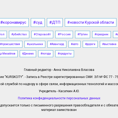
#коронавирус
#суд
#ДТП
#новости Курской области
бол
#убийство
#Старовойт
#Россия
#Путин
#праздник
#
#происшествия
#школьники
#Авангард
#авто
#дороги
#выставка
др Михайлов
#Динамо
#погода
#продукты
Главный редактор - Анна Николаевна Власова
е "KURSKCITY". - Запись в Реестре зарегистрированных СМИ: ЭЛ № ФС 77 - 758
й службой по надзору в сфере связи, информационных технологий и масс
Учредитель - Касаткин А.Ю.
Политика конфиденциальности персональных данных
допускается только с письменного разрешения правообладателя и с обязател
материал заимствован