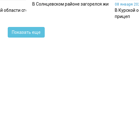
В Солнцевском районе загорелся жилой дом
08 января 202
й области сгорел жилой
В Курской 
прицеп
Показать еще