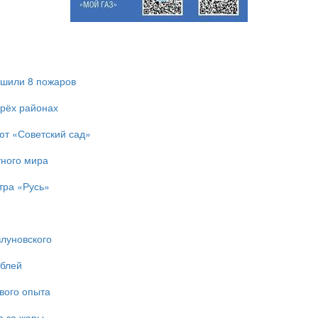
ушили 8 пожаров
ырёх районах
ют «Советский сад»
тного мира
тра «Русь»
влуновского
ублей
вого опыта
з-за жары