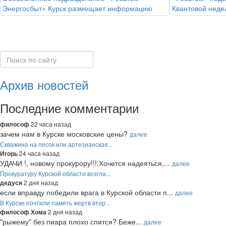
Энергосбыт» Курск размещает информацию
Квантовой неде
Архив новостей
Последние комментарии
22 часа назад
философ
зачем нам в Курске московские цены?
далее
Скважина на песок или артезианская...
24 часа назад
Игорь
УДАЧИ !, новому прокурору!!!.Хочется надеяться,...
далее
Прокуратуру Курской области возгла...
2 дня назад
дедуся
если вправду победили врага в Курской области п...
далее
В Курске почтили память жертв втор...
2 дня назад
философ Хома
"рыжему" без пиара плохо спится? Беже...
далее