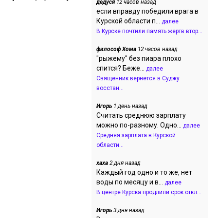
дедуся
12 часов назад
если вправду победили врага в
Курской области п...
далее
В Курске почтили память жертв втор...
философ Хома
12 часов назад
"рыжему" без пиара плохо
спится? Беже...
далее
Священник вернется в Суджу
восстан...
Игорь
1 день назад
Считать среднюю зарплату
можно по-разному. Одно...
далее
Средняя зарплата в Курской
области...
хаха
2 дня назад
Каждый год одно и то же, нет
воды по месяцу и в...
далее
В центре Курска продлили срок откл...
Игорь
3 дня назад