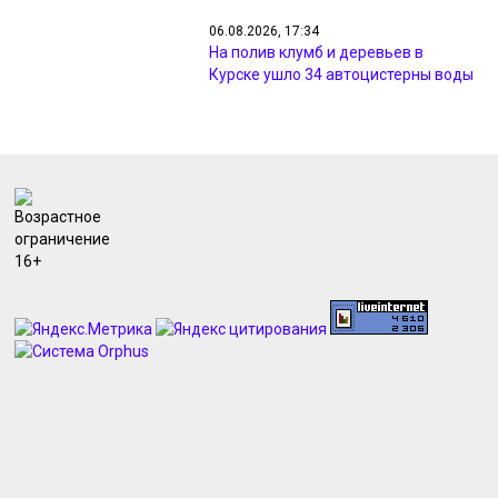
06.08.2026, 17:34
На полив клумб и деревьев в
Курске ушло 34 автоцистерны воды
06.08.2026, 16:58
На дорогах Курска и района
появились новые камеры на
скорость
06.08.2026, 16:39
В Курске дорожники выполнили
программу ремонта на 54%
06.08.2026, 16:20
Преподаватель из Суджи стал
первым народным мастером
Курской области
06.08.2026, 16:18
В курском музее выставили
уникальные личные вещи маршала