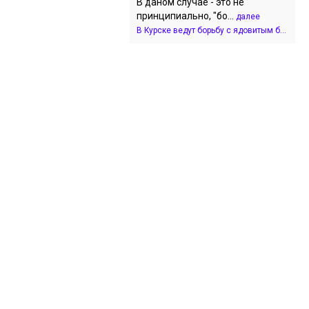
В даном случае - это не
принципиально, "бо...
далее
В Курске ведут борьбу с ядовитым б...