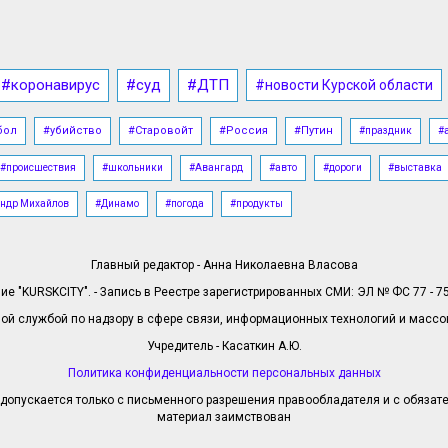
#коронавирус
#суд
#ДТП
#новости Курской области
бол
#убийство
#Старовойт
#Россия
#Путин
#праздник
#
#происшествия
#школьники
#Авангард
#авто
#дороги
#выставка
ндр Михайлов
#Динамо
#погода
#продукты
Главный редактор - Анна Николаевна Власова
е "KURSKCITY". - Запись в Реестре зарегистрированных СМИ: ЭЛ № ФС 77 - 758
й службой по надзору в сфере связи, информационных технологий и масс
Учредитель - Касаткин А.Ю.
Политика конфиденциальности персональных данных
допускается только с письменного разрешения правообладателя и с обязател
материал заимствован