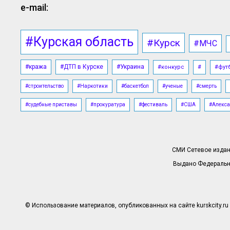
e-mail:
#Курская область
#Курск
#МЧС
#кража
#ДТП в Курске
#Украина
#конкурс
#
#фут
#строительство
#Наркотики
#баскетбол
#ученые
#смерть
#судебные приставы
#прокуратура
#фестиваль
#США
#Алекса
СМИ Сетевое издани
Выдано Федерально
© Использование материалов, опубликованных на сайте kurskcity.ru 