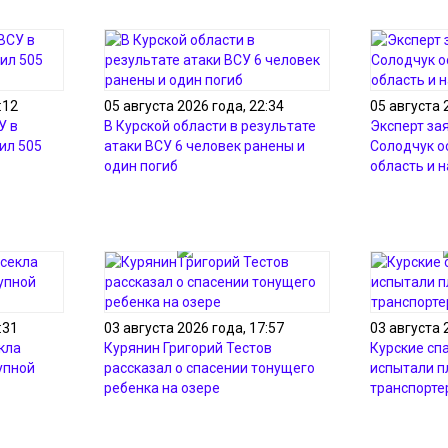
:12
05 августа 2026 года, 22:34
05 августа 
У в
В Курской области в результате
Эксперт зая
ил 505
атаки ВСУ 6 человек ранены и
Солодчук о
один погиб
область и 
:31
03 августа 2026 года, 17:57
03 августа 
кла
Курянин Григорий Тестов
Курские сп
упной
рассказал о спасении тонущего
испытали 
ребенка на озере
транспорте