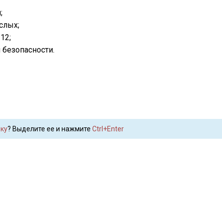
;
слых;
12;
безопасности.
ку
? Выделите ее и нажмите
Ctrl+Enter