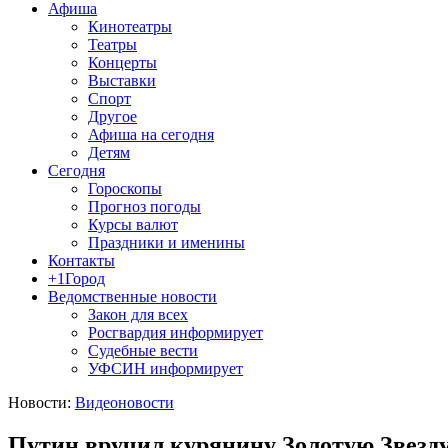
Афиша
Кинотеатры
Театры
Концерты
Выставки
Спорт
Другое
Афиша на сегодня
Детям
Сегодня
Гороскопы
Прогноз погоды
Курсы валют
Праздники и именины
Контакты
+1Город
Ведомственные новости
Закон для всех
Росгвардия информирует
Судебные вести
УФСИН информирует
Новости:
Видеоновости
Путин вручил курянину Золотую Звезд