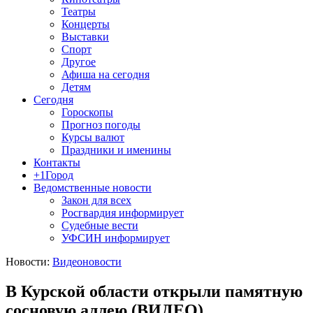
Театры
Концерты
Выставки
Спорт
Другое
Афиша на сегодня
Детям
Сегодня
Гороскопы
Прогноз погоды
Курсы валют
Праздники и именины
Контакты
+1Город
Ведомственные новости
Закон для всех
Росгвардия информирует
Судебные вести
УФСИН информирует
Новости:
Видеоновости
В Курской области открыли памятную
сосновую аллею (ВИДЕО)