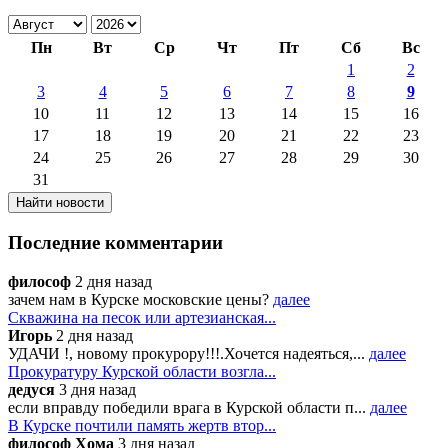
Пн
Вт
Ср
Чт
Пт
Сб
Вс
1
2
3
4
5
6
7
8
9
10
11
12
13
14
15
16
17
18
19
20
21
22
23
24
25
26
27
28
29
30
31
Последние комментарии
философ
2 дня назад
зачем нам в Курске московские цены?
далее
Скважина на песок или артезианская...
Игорь
2 дня назад
УДАЧИ !, новому прокурору!!!.Хочется надеяться,...
далее
Прокуратуру Курской области возгла...
дедуся
3 дня назад
если вправду победили врага в Курской области п...
далее
В Курске почтили память жертв втор...
философ Хома
3 дня назад