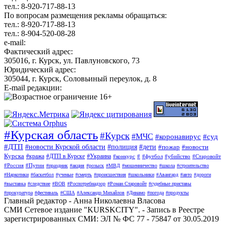
тел.: 8-920-717-88-13
По вопросам размещения рекламы обращаться:
тел.: 8-920-717-88-13
тел.: 8-904-520-08-28
e-mail:
Фактический адрес:
305016, г. Курск, ул. Павлуновского, 73
Юридический адрес:
305044, г. Курск, Соловьиный переулок, д. 8
E-mail редакции:
#Курская область
#Курск
#МЧС
#коронавирус
#суд
#ДТП
#новости Курской области
#полиция
#дети
#пожар
#новости
Курска
#кража
#ДТП в Курске
#Украина
#конкурс
#
#футбол
#убийство
#Старовойт
#Россия
#Путин
#праздник
#акция
#розыск
#МВД
#мошенничество
#школа
#строительство
#Наркотики
#баскетбол
#ученые
#смерть
#происшествия
#школьники
#Авангард
#авто
#дороги
#выставка
#следствие
#ВОВ
#Роспотребнадзор
#Роман Старовойт
#судебные приставы
#прокуратура
#фестиваль
#США
#Александр Михайлов
#Динамо
#погода
#продукты
Главный редактор - Анна Николаевна Власова
СМИ Сетевое издание "KURSKCITY". - Запись в Реестре
зарегистрированных СМИ: ЭЛ № ФС 77 - 75847 от 30.05.2019