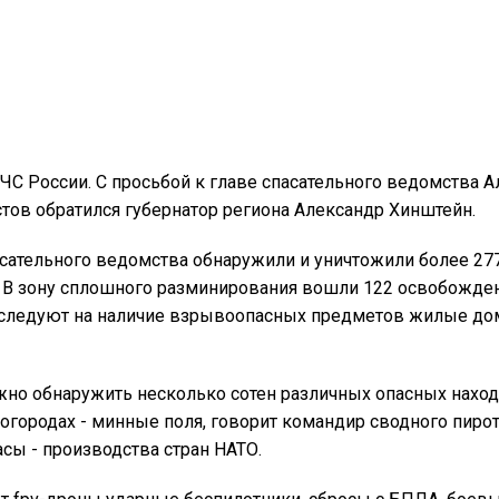
ЧС России. C просьбой к главе спасательного ведомства 
ов обратился губернатор региона Александр Хинштейн.
пасательного ведомства обнаружили и уничтожили более 27
. В зону сплошного разминирования вошли 122 освобожд
бследуют на наличие взрывоопасных предметов жилые до
но обнаружить несколько сoтен различных опасных находо
городах - минные поля, говорит командир сводного пиро
сы - производства стрaн НАТО.