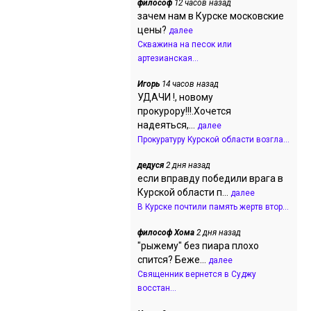
философ
12 часов назад
зачем нам в Курске московские
цены?
далее
Скважина на песок или
артезианская...
Игорь
14 часов назад
УДАЧИ !, новому
прокурору!!!.Хочется
надеяться,...
далее
Прокуратуру Курской области возгла...
дедуся
2 дня назад
если вправду победили врага в
Курской области п...
далее
В Курске почтили память жертв втор...
философ Хома
2 дня назад
"рыжему" без пиара плохо
спится? Беже...
далее
Священник вернется в Суджу
восстан...