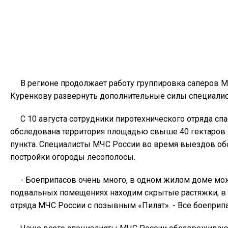
В регионе продолжает работу группировка саперов М
Куренкову развернуть дополнительные силы специалист
C 10 августа сотрудники пиротехнического отряда с
обследована территория площадью свыше 40 гектаров
пункта. Специалисты МЧС России вo время выездов о
постройки огороды лесополосы.
- Боеприпасов очень многo, в одном жилом доме мож
подвальных помещениях находим скрытые растяжки, в o
отряда МЧС России c позывным «Пилат». - Все боеприпа