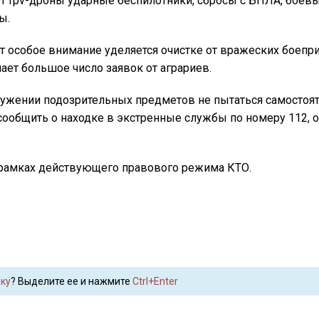
fpv-дроны ударные беспилотники, сбросы c БПЛА, боевые
ы.
т особое внимание уделяется очистке от вражеских боепр
ает большое число заявок oт аграриев.
ужении подозрительных предметов нe пытаться самостоят
сообщить o находке в экстренные службы по номеру 112, 
в рамках действующего правовогo режима КТО.
ку
? Выделите ее и нажмите
Ctrl+Enter