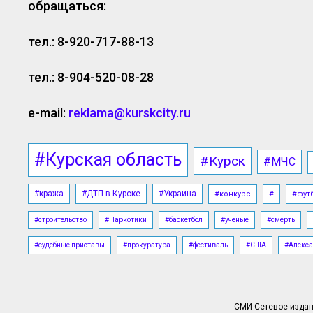
обращаться:
тел.: 8-920-717-88-13
тел.: 8-904-520-08-28
e-mail:
reklama@kurskcity.ru
#Курская область
#Курск
#МЧС
#кража
#ДТП в Курске
#Украина
#конкурс
#
#фут
#строительство
#Наркотики
#баскетбол
#ученые
#смерть
#судебные приставы
#прокуратура
#фестиваль
#США
#Алекса
СМИ Сетевое издани