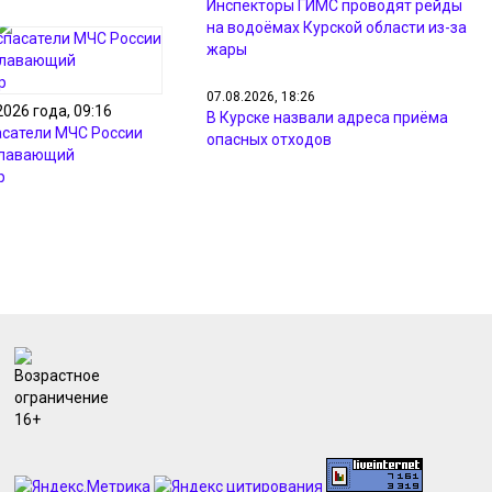
Инспекторы ГИМС проводят рейды
на водоёмах Курской области из-за
жары
07.08.2026, 18:26
2026 года, 09:16
В Курске назвали адреса приёма
асатели МЧС России
опасных отходов
плавающий
р
07.08.2026, 18:09
Минприроды проверил жалобы
жителей на неприятный запах в
Курске
07.08.2026, 17:48
Курянам из Рыльска вернули свет и
разметку после жалоб прокурору
07.08.2026, 17:47
Курянин получил 4 года за разбой с
маникюрным инструментом
07.08.2026, 17:46