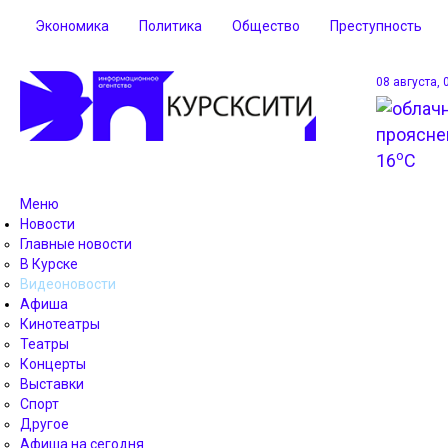
Экономика
Политика
Общество
Преступность
08 августа, 
o
16
C
Меню
Новости
Главные новости
В Курске
Видеоновости
Афиша
Кинотеатры
Театры
Концерты
Выставки
Спорт
Другое
Афиша на сегодня