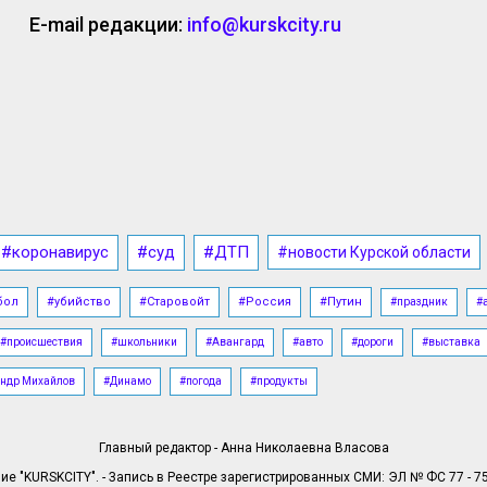
E-mail редакции:
info@kurskcity.ru
#коронавирус
#суд
#ДТП
#новости Курской области
бол
#убийство
#Старовойт
#Россия
#Путин
#праздник
#
#происшествия
#школьники
#Авангард
#авто
#дороги
#выставка
ндр Михайлов
#Динамо
#погода
#продукты
Главный редактор - Анна Николаевна Власова
е "KURSKCITY". - Запись в Реестре зарегистрированных СМИ: ЭЛ № ФС 77 - 758