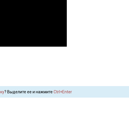
ку
? Выделите ее и нажмите
Ctrl+Enter