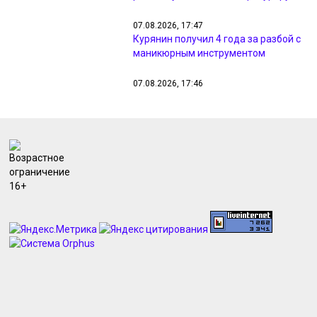
07.08.2026, 17:47
Курянин получил 4 года за разбой с
маникюрным инструментом
07.08.2026, 17:46
Прокуратура занялась проблемами
с водой в Железногорске
07.08.2026, 17:15
В Курске торжественно отметили
70-летие Дня строителя
07.08.2026, 16:53
В Курской области ВСУ маскируют
взрывчатку под пакеты из-под сока
07.08.2026, 16:49
В центре Курска с 27 августа
запретят остановку на улице
Радищева