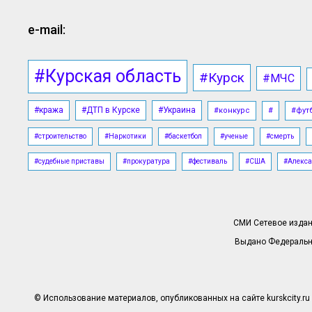
e-mail:
#Курская область
#Курск
#МЧС
#кража
#ДТП в Курске
#Украина
#конкурс
#
#фут
#строительство
#Наркотики
#баскетбол
#ученые
#смерть
#судебные приставы
#прокуратура
#фестиваль
#США
#Алекса
СМИ Сетевое издани
Выдано Федерально
© Использование материалов, опубликованных на сайте kurskcity.ru 