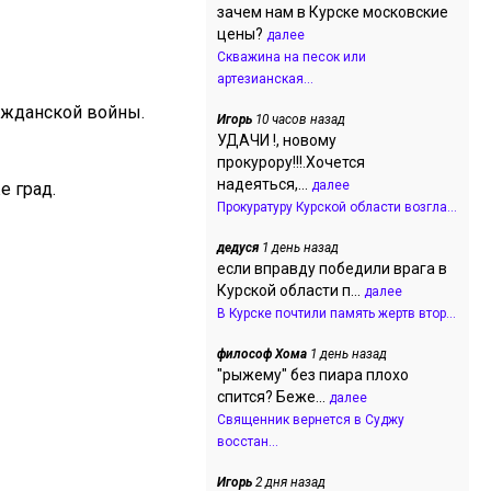
зачем нам в Курске московские
цены?
далее
Скважина на песок или
артезианская...
ражданской войны.
Игорь
10 часов назад
УДАЧИ !, новому
прокурору!!!.Хочется
надеяться,...
далее
е град.
Прокуратуру Курской области возгла...
дедуся
1 день назад
если вправду победили врага в
Курской области п...
далее
В Курске почтили память жертв втор...
философ Хома
1 день назад
"рыжему" без пиара плохо
спится? Беже...
далее
Священник вернется в Суджу
восстан...
Игорь
2 дня назад