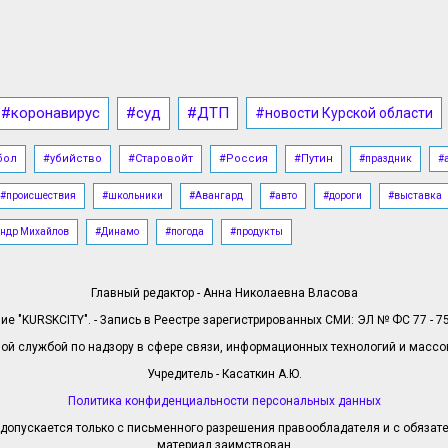
#коронавирус
#суд
#ДТП
#новости Курской области
бол
#убийство
#Старовойт
#Россия
#Путин
#праздник
#
#происшествия
#школьники
#Авангард
#авто
#дороги
#выставка
ндр Михайлов
#Динамо
#погода
#продукты
Главный редактор - Анна Николаевна Власова
е "KURSKCITY". - Запись в Реестре зарегистрированных СМИ: ЭЛ № ФС 77 - 758
й службой по надзору в сфере связи, информационных технологий и масс
Учредитель - Касаткин А.Ю.
Политика конфиденциальности персональных данных
допускается только с письменного разрешения правообладателя и с обязател
материал заимствован