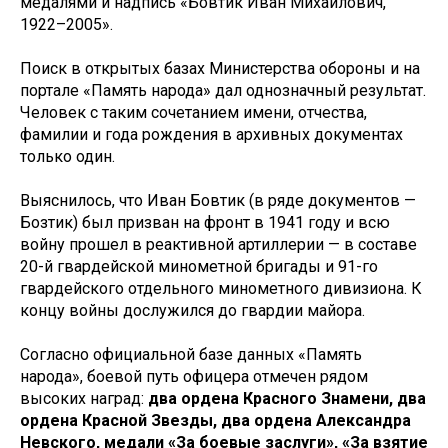
медалями и надпись «Бовтик Иван Михайлович,
1922–2005».
Поиск в открытых базах Министерства обороны и на
портале «Память народа» дал однозначный результат.
Человек с таким сочетанием имени, отчества,
фамилии и года рождения в архивных документах
только один.
Выяснилось, что Иван Бовтик (в ряде документов —
Бозтик) был призван на фронт в 1941 году и всю
войну прошел в реактивной артиллерии — в составе
20-й гвардейской минометной бригады и 91-го
гвардейского отдельного минометного дивизиона. К
концу войны дослужился до гвардии майора.
Согласно официальной базе данных «Память
народа», боевой путь офицера отмечен рядом
высоких наград:
два ордена Красного Знамени, два
ордена Красной Звезды, два ордена Александра
Невского, медали «За боевые заслуги», «За взятие