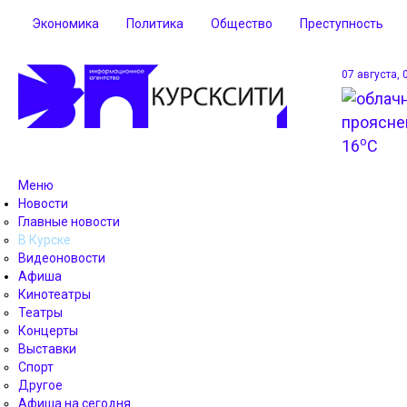
Экономика
Политика
Общество
Преступность
07 августа, 
o
16
C
Меню
Новости
Главные новости
В Курске
Видеоновости
Афиша
Кинотеатры
Театры
Концерты
Выставки
Спорт
Другое
Афиша на сегодня