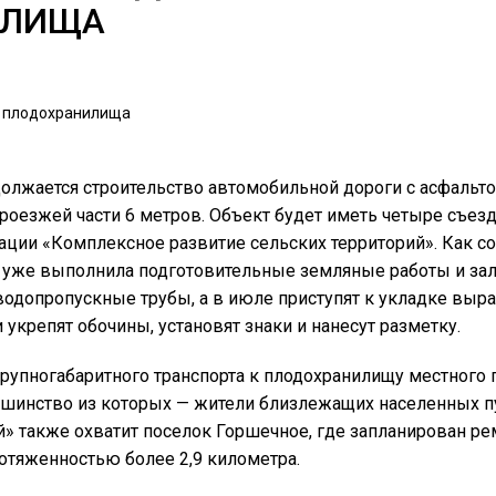
ИЛИЩА
олжается строительство автомобильной дороги с асфаль
оезжей части 6 метров. Объект будет иметь четыре съезд
ции «Комплексное развитие сельских территорий». Как с
ия уже выполнила подготовительные земляные работы и за
водопропускные трубы, а в июле приступят к укладке вы
укрепят обочины, установят знаки и нанесут разметку.
рупногабаритного транспорта к плодохранилищу местного п
ьшинство из которых — жители близлежащих населенных пу
» также охватит поселок Горшечное, где запланирован ре
отяженностью более 2,9 километра.