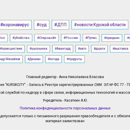
#коронавирус
#суд
#ДТП
#новости Курской области
бол
#убийство
#Старовойт
#Россия
#Путин
#праздник
#
#происшествия
#школьники
#Авангард
#авто
#дороги
#выставка
ндр Михайлов
#Динамо
#погода
#продукты
Главный редактор - Анна Николаевна Власова
е "KURSKCITY". - Запись в Реестре зарегистрированных СМИ: ЭЛ № ФС 77 - 758
й службой по надзору в сфере связи, информационных технологий и масс
Учредитель - Касаткин А.Ю.
Политика конфиденциальности персональных данных
допускается только с письменного разрешения правообладателя и с обязател
материал заимствован