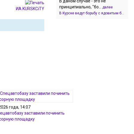
В даном случае - это не
принципиально, "бо...
далее
ИА KURSKCiTY
В Курске ведут борьбу с ядовитым б...
2026 года, 14:07
пецавтобазу заставили починить
сорную площадку