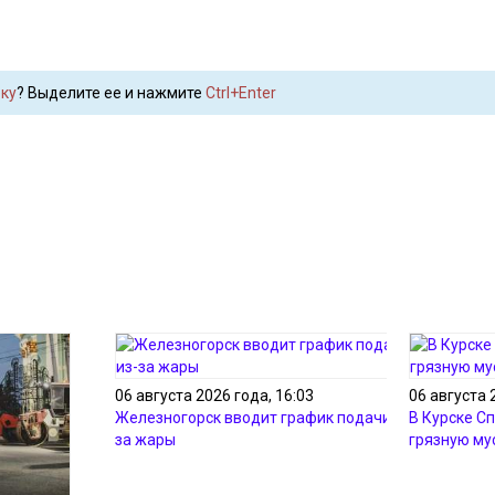
ку
? Выделите ее и нажмите
Ctrl+Enter
06 августа 2026 года, 16:03
06 августа 
Железногорск вводит график подачи воды из-
В Курске С
за жары
грязную му