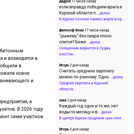
дедуся
17 часов назад
если вправду победили врага в
Курской области п...
далее
В Курске почтили память жертв втор...
философ Хома
17 часов назад
"рыжему" без пиара плохо
спится? Беже...
далее
Священник вернется в Суджу
тобетонным
восстан...
а и возводится в
ообщили в
Игорь
2 дня назад
Считать среднюю зарплату
ложила новое
можно по-разному. Одно...
далее
равнивающего и
Средняя зарплата в Курской
области...
хаха
2 дня назад
редприятия, а
Каждый год одно и то же, нет
нктов. В 2026 году
воды по месяцу и в...
далее
монт семи участков
В центре Курска продлили срок откл...
Игорь
3 дня назад