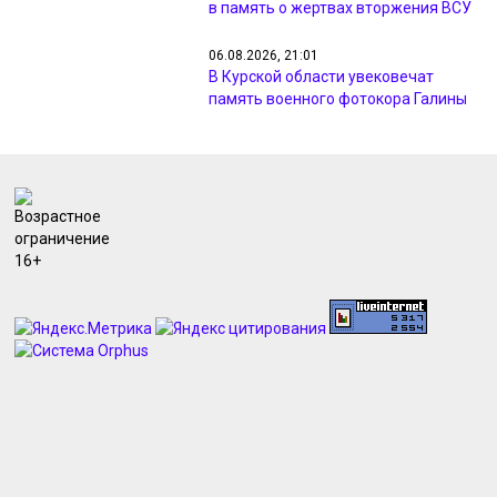
в память о жертвах вторжения ВСУ
06.08.2026, 21:01
В Курской области увековечат
память военного фотокора Галины
Санько
06.08.2026, 19:19
Курский «Авангард» стартует в
Кубке России матчем против
«Кристалл-МЭЗТ»
06.08.2026, 18:45
В Курске вводили план «Перехват»
из-за видео с похищением
человека
06.08.2026, 18:39
Прокуратуру Курской области
возглавил Дмитрий Бурко
06.08.2026, 18:36