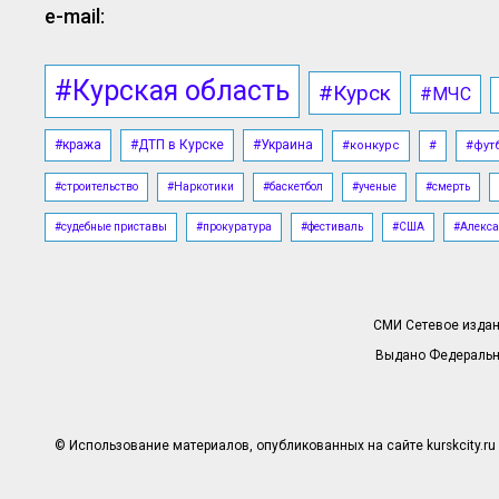
e-mail:
#Курская область
#Курск
#МЧС
#кража
#ДТП в Курске
#Украина
#конкурс
#
#фут
#строительство
#Наркотики
#баскетбол
#ученые
#смерть
#судебные приставы
#прокуратура
#фестиваль
#США
#Алекса
СМИ Сетевое издани
Выдано Федерально
© Использование материалов, опубликованных на сайте kurskcity.ru 