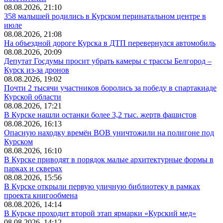
08.08.2026, 21:10
358 малышей родились в Курском перинатальном центре в
июле
08.08.2026, 21:08
На объездной дороге Курска в ДТП перевернулся автомобиль
08.08.2026, 20:09
Депутат Госдумы просит убрать камеры с трассы Белгород –
Курск из-за дронов
08.08.2026, 19:02
Почти 2 тысячи участников боролись за победу в спартакиаде
Курской области
08.08.2026, 17:21
В Курске нашли останки более 3,2 тыс. жертв фашистов
08.08.2026, 16:13
Опасную находку времён ВОВ уничтожили на полигоне под
Курском
08.08.2026, 16:10
В Курске приводят в порядок малые архитектурные формы в
парках и скверах
08.08.2026, 15:56
В Курске открыли первую уличную библиотеку в рамках
проекта книгообмена
08.08.2026, 14:14
В Курске проходит второй этап ярмарки «Курский мед»
08.08.2026, 14:12