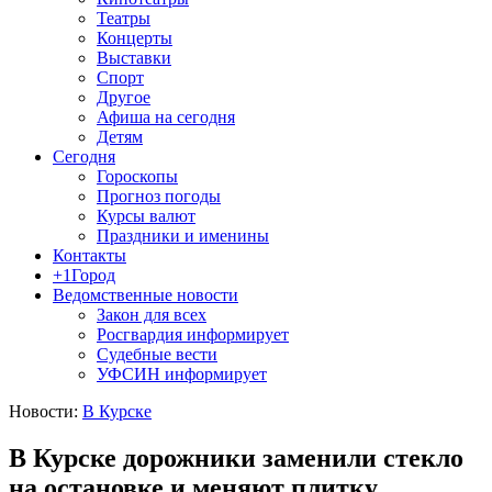
Театры
Концерты
Выставки
Спорт
Другое
Афиша на сегодня
Детям
Сегодня
Гороскопы
Прогноз погоды
Курсы валют
Праздники и именины
Контакты
+1Город
Ведомственные новости
Закон для всех
Росгвардия информирует
Судебные вести
УФСИН информирует
Новости:
В Курске
В Курске дорожники заменили стекло
на остановке и меняют плитку