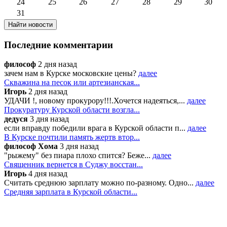
24
25
26
27
28
29
30
31
Последние комментарии
философ
2 дня назад
зачем нам в Курске московские цены?
далее
Скважина на песок или артезианская...
Игорь
2 дня назад
УДАЧИ !, новому прокурору!!!.Хочется надеяться,...
далее
Прокуратуру Курской области возгла...
дедуся
3 дня назад
если вправду победили врага в Курской области п...
далее
В Курске почтили память жертв втор...
философ Хома
3 дня назад
"рыжему" без пиара плохо спится? Беже...
далее
Священник вернется в Суджу восстан...
Игорь
4 дня назад
Считать среднюю зарплату можно по-разному. Одно...
далее
Средняя зарплата в Курской области...