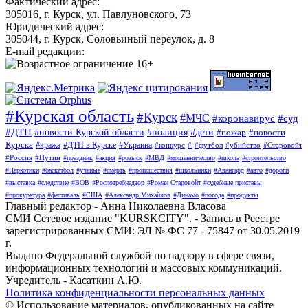
Фактический адрес:
305016, г. Курск, ул. Павлуновского, 73
Юридический адрес:
305044, г. Курск, Соловьиный переулок, д. 8
E-mail редакции:
#Курская область
#Курск
#МЧС
#коронавирус
#суд
#ДТП
#новости Курской области
#полиция
#дети
#пожар
#новости
Курска
#кража
#ДТП в Курске
#Украина
#конкурс
#
#футбол
#убийство
#Старовойт
#Россия
#Путин
#праздник
#акция
#розыск
#МВД
#мошенничество
#школа
#строительство
#Наркотики
#баскетбол
#ученые
#смерть
#происшествия
#школьники
#Авангард
#авто
#дороги
#выставка
#следствие
#ВОВ
#Роспотребнадзор
#Роман Старовойт
#судебные приставы
#прокуратура
#фестиваль
#США
#Александр Михайлов
#Динамо
#погода
#продукты
Главный редактор - Анна Николаевна Власова
СМИ Сетевое издание "KURSKCITY". - Запись в Реестре
зарегистрированных СМИ: ЭЛ № ФС 77 - 75847 от 30.05.2019
г.
Выдано Федеральной службой по надзору в сфере связи,
информационных технологий и массовых коммуникаций.
Учредитель - Касаткин А.Ю.
Политика конфиденциальности персональных данных
© Использование материалов, опубликованных на сайте