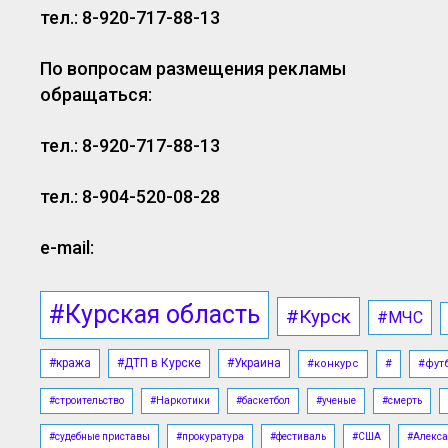
тел.: 8-920-717-88-13
По вопросам размещения рекламы
обращаться:
тел.: 8-920-717-88-13
тел.: 8-904-520-08-28
e-mail:
#Курская область
#Курск
#МЧС
#кража
#ДТП в Курске
#Украина
#конкурс
#
#фут
#строительство
#Наркотики
#баскетбол
#ученые
#смерть
#судебные приставы
#прокуратура
#фестиваль
#США
#Алекса