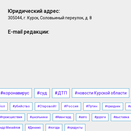
Юридический адрес:
305044, г. Курск, Соловьиный переулок, д. 8
E-mail редакции:
#коронавирус
#суд
#ДТП
#новости Курской области
бол
#убийство
#Старовойт
#Россия
#Путин
#праздник
#
#происшествия
#школьники
#Авангард
#авто
#дороги
#выставка
ндр Михайлов
#Динамо
#погода
#продукты