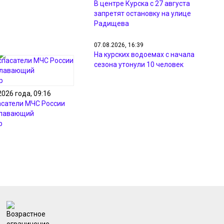
В центре Курска с 27 августа
запретят остановку на улице
Радищева
07.08.2026, 16:39
На курских водоемах с начала
сезона утонули 10 человек
07.08.2026, 16:22
2026 года, 09:16
«Мираторг» развивает
асатели МЧС России
производственную инфраструктуру
плавающий
и поздравляет строителей с
р
профессиональным праздником
07.08.2026, 15:40
В Курске после раскопок
восстановили грунт на 7 улицах
07.08.2026, 15:25
В Курске полицейские ищут
хозяина потерявшейся овчарки