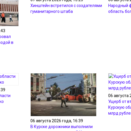
Хинштейн встретился с создателями курского
Народный ф
гуманитарного штаба
область бо
:43
ровал
водой в
:39
ласти
06 августа 
ко
Ущерб от в
Курскую об
млрд рубле
06 августа 2026 года, 16:39
В Курске дорожники выполнили