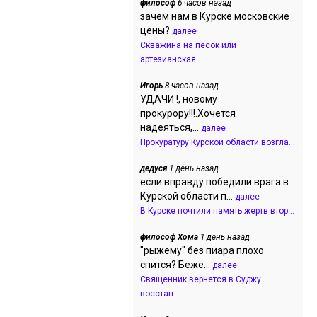
философ
6 часов назад
зачем нам в Курске московские
цены?
далее
Скважина на песок или
артезианская...
Игорь
8 часов назад
УДАЧИ !, новому
прокурору!!!.Хочется
надеяться,...
далее
Прокуратуру Курской области возгла...
дедуся
1 день назад
если вправду победили врага в
Курской области п...
далее
В Курске почтили память жертв втор...
философ Хома
1 день назад
"рыжему" без пиара плохо
спится? Беже...
далее
Священник вернется в Суджу
восстан...