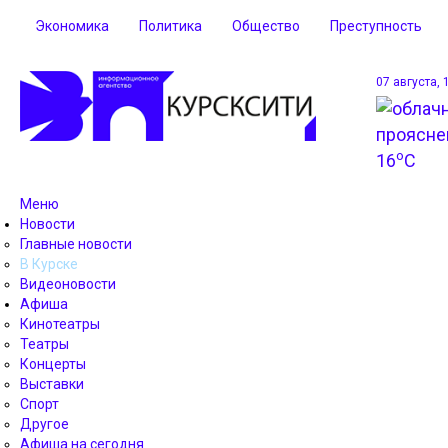
Экономика
Политика
Общество
Преступность
07 августа, 
o
16
C
Меню
Новости
Главные новости
В Курске
Видеоновости
Афиша
Кинотеатры
Театры
Концерты
Выставки
Спорт
Другое
Афиша на сегодня