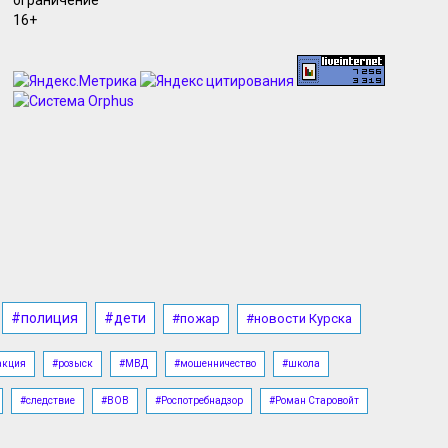
07.08.2026, 14:43
Хинштейн прокомментировал
серьезные проблемы с водой в
Железногорске
07.08.2026, 14:23
В Курской области зарплата
строителей составила 111,7 тысячи
рублей
07.08.2026, 14:21
В Курской области 8 августа
ожидаются дожди и до +27
градусов
07.08.2026, 13:31
#полиция
#дети
#пожар
#новости Курска
Бизнес вложил в Курскую область
почти 221 млрд рублей инвестиций
акция
#розыск
#МВД
#мошенничество
#школа
за год
#следствие
#ВОВ
#Роспотребнадзор
#Роман Старовойт
07.08.2026, 13:30
В Курской области на пленного