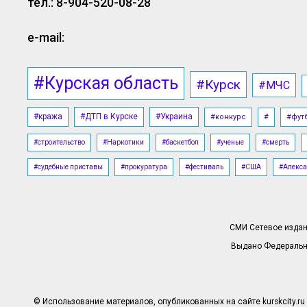
тел.: 8-904-520-08-28
e-mail:
#Курская область
#Курск
#МЧС
#кража
#ДТП в Курске
#Украина
#конкурс
#
#фут
#строительство
#Наркотики
#баскетбол
#ученые
#смерть
#судебные приставы
#прокуратура
#фестиваль
#США
#Алекса
СМИ Сетевое издани
Выдано Федерально
© Использование материалов, опубликованных на сайте kurskcity.ru 