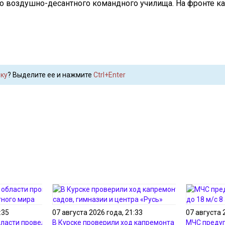
 воздушно-десантного командного училища. На фронте к
ку
? Выделите ее и нажмите
Ctrl+Enter
:35
07 августа 2026 года, 21:33
07 августа 
ласти провело 105
В Курске проверили ход капремонта детских
МЧС предуп