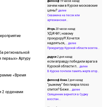
философ
19 часов назад
зачем нам в Курске московские
цены?
далее
Скважина на песок или
артезианская...
Игорь
20 часов назад
УДАЧИ !, новому
Мероприятие
прокурору!!!.Хочется
надеяться,...
далее
Прокуратуру Курской области возгла...
ба региональной
дедуся
2 дня назад
я первых» Артуру
если вправду победили врага в
Курской области п...
далее
В Курске почтили память жертв втор...
ограмме «Время
философ Хома
2 дня назад
"рыжему" без пиара плохо
спится? Беже...
далее
и 2 орденами
Священник вернется в Суджу
восстан...