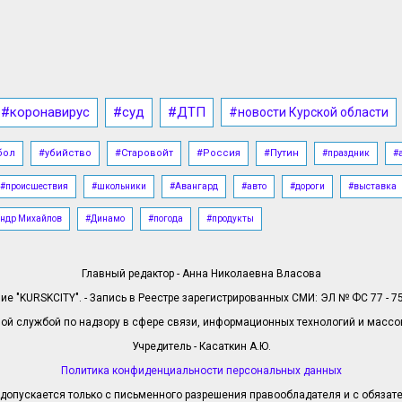
#коронавирус
#суд
#ДТП
#новости Курской области
бол
#убийство
#Старовойт
#Россия
#Путин
#праздник
#
#происшествия
#школьники
#Авангард
#авто
#дороги
#выставка
ндр Михайлов
#Динамо
#погода
#продукты
Главный редактор - Анна Николаевна Власова
е "KURSKCITY". - Запись в Реестре зарегистрированных СМИ: ЭЛ № ФС 77 - 758
й службой по надзору в сфере связи, информационных технологий и масс
Учредитель - Касаткин А.Ю.
Политика конфиденциальности персональных данных
допускается только с письменного разрешения правообладателя и с обязател