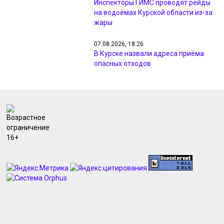
Инспекторы ГИМС проводят рейды
на водоёмах Курской области из-за
жары
07.08.2026, 18:26
В Курске назвали адреса приёма
опасных отходов
07.08.2026, 18:09
Минприроды проверил жалобы
жителей на неприятный запах в
Курске
07.08.2026, 17:48
Курянам из Рыльска вернули свет и
разметку после жалоб прокурору
07.08.2026, 17:47
Курянин получил 4 года за разбой с
маникюрным инструментом
07.08.2026, 17:46