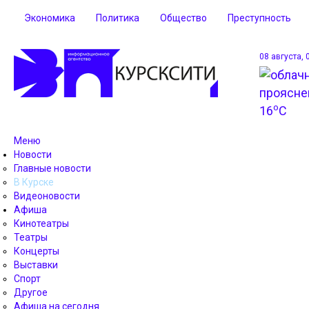
Экономика
Политика
Общество
Преступность
08 августа, 
o
16
C
Меню
Новости
Главные новости
В Курске
Видеоновости
Афиша
Кинотеатры
Театры
Концерты
Выставки
Спорт
Другое
Афиша на сегодня